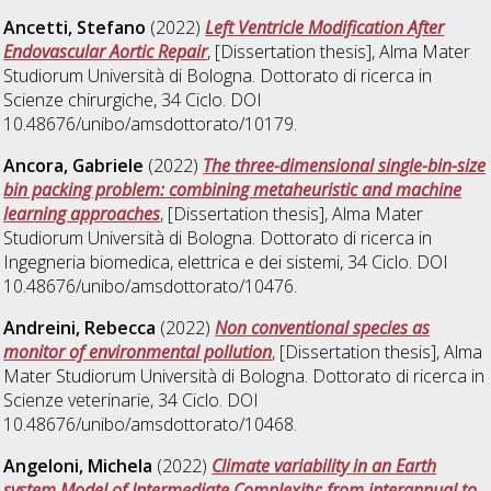
Ancetti, Stefano
(2022)
Left Ventricle Modification After
Endovascular Aortic Repair
, [Dissertation thesis], Alma Mater
Studiorum Università di Bologna. Dottorato di ricerca in
Scienze chirurgiche
, 34 Ciclo. DOI
10.48676/unibo/amsdottorato/10179.
Ancora, Gabriele
(2022)
The three-dimensional single-bin-size
bin packing problem: combining metaheuristic and machine
learning approaches
, [Dissertation thesis], Alma Mater
Studiorum Università di Bologna. Dottorato di ricerca in
Ingegneria biomedica, elettrica e dei sistemi
, 34 Ciclo. DOI
10.48676/unibo/amsdottorato/10476.
Andreini, Rebecca
(2022)
Non conventional species as
monitor of environmental pollution
, [Dissertation thesis], Alma
Mater Studiorum Università di Bologna. Dottorato di ricerca in
Scienze veterinarie
, 34 Ciclo. DOI
10.48676/unibo/amsdottorato/10468.
Angeloni, Michela
(2022)
Climate variability in an Earth
system Model of Intermediate Complexity: from interannual to