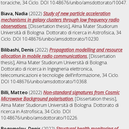
toraciche
, 34 Ciclo. DOI 10.48676/unibo/amsdottorato/10047.
Biava, Nadia
(2022)
Study of new particle acceleration
mechanisms in galaxy clusters through low frequency radio
observations
, [Dissertation thesis], Alma Mater Studiorum
Università di Bologna. Dottorato di ricerca in
Astrofisica
, 34
Ciclo. DOI 10.48676/unibo/amsdottorato/10230.
Bilibashi, Denis
(2022)
Propagation modelling and resource
allocation in mobile radio communications
, [Dissertation
thesis], Alma Mater Studiorum Università di Bologna.
Dottorato di ricerca in
Ingegneria elettronica,
telecomunicazioni e tecnologie dell'informazione
, 34 Ciclo.
DOI 10.48676/unibo/amsdottorato/10368.
Billi, Matteo
(2022)
Non-standard signatures from Cosmic
Microwave Background polarisation
, [Dissertation thesis],
Alma Mater Studiorum Università di Bologna. Dottorato di
ricerca in
Astrofisica
, 34 Ciclo. DOI
10.48676/unibo/amsdottorato/10226.
Bogomolov, Denis
(2022)
Structural health monitoring of