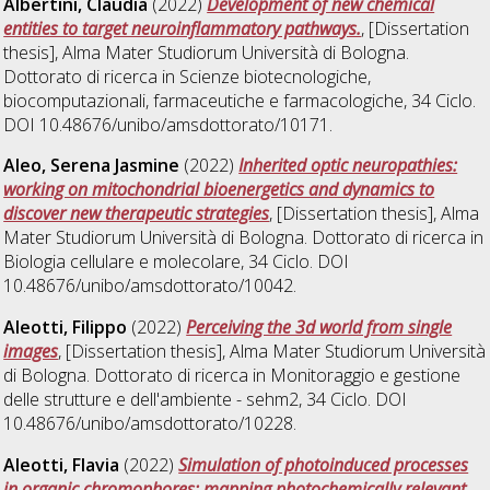
Albertini, Claudia
(2022)
Development of new chemical
entities to target neuroinflammatory pathways.
, [Dissertation
thesis], Alma Mater Studiorum Università di Bologna.
Dottorato di ricerca in
Scienze biotecnologiche,
biocomputazionali, farmaceutiche e farmacologiche
, 34 Ciclo.
DOI 10.48676/unibo/amsdottorato/10171.
Aleo, Serena Jasmine
(2022)
Inherited optic neuropathies:
working on mitochondrial bioenergetics and dynamics to
discover new therapeutic strategies
, [Dissertation thesis], Alma
Mater Studiorum Università di Bologna. Dottorato di ricerca in
Biologia cellulare e molecolare
, 34 Ciclo. DOI
10.48676/unibo/amsdottorato/10042.
Aleotti, Filippo
(2022)
Perceiving the 3d world from single
images
, [Dissertation thesis], Alma Mater Studiorum Università
di Bologna. Dottorato di ricerca in
Monitoraggio e gestione
delle strutture e dell'ambiente - sehm2
, 34 Ciclo. DOI
10.48676/unibo/amsdottorato/10228.
Aleotti, Flavia
(2022)
Simulation of photoinduced processes
in organic chromophores: mapping photochemically relevant