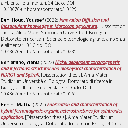
ambientali e alimentari
, 34 Ciclo. DOI
10.48676/unibo/amsdottorato/10429.
Beni Houd, Youssef
(2022)
Innovation Diffusion and
Biostimulant knowledge in Moroccan agriculture
, [Dissertation
thesis], Alma Mater Studiorum Università di Bologna.
Dottorato di ricerca in
Scienze e tecnologie agrarie, ambientali
e alimentari
, 34 Ciclo. DOI
10.48676/unibo/amsdottorato/10281.
Beniamino, Ylenia
(2022)
Nickel dependent carcinogenesis
and infections: structural and biophysical characterization of
NDRG1 and SgSrnR
, [Dissertation thesis], Alma Mater
Studiorum Università di Bologna. Dottorato di ricerca in
Biologia cellulare e molecolare
, 34 Ciclo. DOI
10.48676/unibo/amsdottorato/10161.
Benini, Mattia
(2022)
Fabrication and characterization of
hybrid ferromagnetic-organic heterostructures for spintronics
application
, [Dissertation thesis], Alma Mater Studiorum
Università di Bologna. Dottorato di ricerca in
Fisica
, 34 Ciclo.