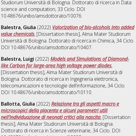
Studiorum Università di Bologna. Dottorato di ricerca in
Data
science and computation
, 33 Ciclo. DOI
10.48676/unibo/amsdottorato/10076.
Balestra, Giulia
(2022)
Valorization of bio-alcohols into added
value chemicals
, [Dissertation thesis], Alma Mater Studiorum
Università di Bologna. Dottorato di ricerca in
Chimica
, 34 Ciclo.
DOI 10.48676/unibo/amsdottorato/10407.
Balestra, Luigi
(2022)
Models and Simulations of Diamond-
like Carbon for large-area high voltage power diodes
,
[Dissertation thesis], Alma Mater Studiorum Università di
Bologna. Dottorato di ricerca in
Ingegneria elettronica,
telecomunicazioni e tecnologie dell'informazione
, 34 Ciclo.
DOI 10.48676/unibo/amsdottorato/10110.
Ballotta, Giulia
(2022)
Relazione tra gli aspetti macro e
microscopici della placenta e alcuni parametri utili
nell'individuazione di neonati critici alla nascita
, [Dissertation
thesis], Alma Mater Studiorum Università di Bologna.
Dottorato di ricerca in
Scienze veterinarie
, 34 Ciclo. DOI