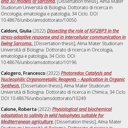
and 3D models of sarcoma
, [Dissertation thesis], Alma Mater
Studiorum Università di Bologna. Dottorato di ricerca in
Oncologia, ematologia e patologia
, 34 Ciclo. DOI
10.48676/unibo/amsdottorato/10050.
Caldoni, Giulia
(2022)
Dissecting the role of IGF2BP3 in the
stress-adaptive response and in intercellular communication in
Ewing Sarcoma.
, [Dissertation thesis], Alma Mater Studiorum
Università di Bologna. Dottorato di ricerca in
Oncologia,
ematologia e patologia
, 34 Ciclo. DOI
10.48676/unibo/amsdottorato/10196.
Calogero, Francesco
(2022)
Photoredox Catalysis and
Nucleophilic Organometallic Reagents – Application in Organic
Synthesis
, [Dissertation thesis], Alma Mater Studiorum
Università di Bologna. Dottorato di ricerca in
Chimica
, 34 Ciclo.
DOI 10.48676/unibo/amsdottorato/10249.
Calone, Roberta
(2022)
Physiological and biochemical
adaptation to salinity in wild halophytes suitable for
Mediterranean agriculture
, [Dissertation thesis], Alma Mater
Studiorum Università di Bologna. Dottorato di ricerca in