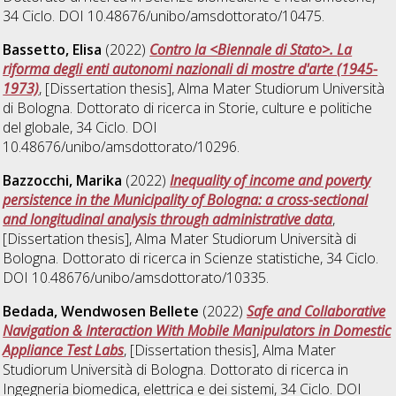
34 Ciclo. DOI 10.48676/unibo/amsdottorato/10475.
Bassetto, Elisa
(2022)
Contro la <Biennale di Stato>. La
riforma degli enti autonomi nazionali di mostre d'arte (1945-
1973)
, [Dissertation thesis], Alma Mater Studiorum Università
di Bologna. Dottorato di ricerca in
Storie, culture e politiche
del globale
, 34 Ciclo. DOI
10.48676/unibo/amsdottorato/10296.
Bazzocchi, Marika
(2022)
Inequality of income and poverty
persistence in the Municipality of Bologna: a cross-sectional
and longitudinal analysis through administrative data
,
[Dissertation thesis], Alma Mater Studiorum Università di
Bologna. Dottorato di ricerca in
Scienze statistiche
, 34 Ciclo.
DOI 10.48676/unibo/amsdottorato/10335.
Bedada, Wendwosen Bellete
(2022)
Safe and Collaborative
Navigation & Interaction With Mobile Manipulators in Domestic
Appliance Test Labs
, [Dissertation thesis], Alma Mater
Studiorum Università di Bologna. Dottorato di ricerca in
Ingegneria biomedica, elettrica e dei sistemi
, 34 Ciclo. DOI