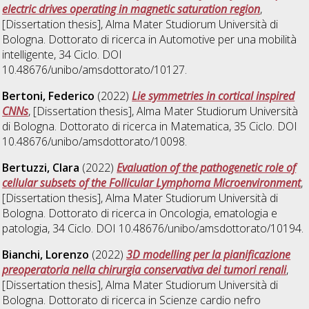
electric drives operating in magnetic saturation region
,
[Dissertation thesis], Alma Mater Studiorum Università di
Bologna. Dottorato di ricerca in
Automotive per una mobilità
intelligente
, 34 Ciclo. DOI
10.48676/unibo/amsdottorato/10127.
Bertoni, Federico
(2022)
Lie symmetries in cortical inspired
CNNs
, [Dissertation thesis], Alma Mater Studiorum Università
di Bologna. Dottorato di ricerca in
Matematica
, 35 Ciclo. DOI
10.48676/unibo/amsdottorato/10098.
Bertuzzi, Clara
(2022)
Evaluation of the pathogenetic role of
cellular subsets of the Follicular Lymphoma Microenvironment
,
[Dissertation thesis], Alma Mater Studiorum Università di
Bologna. Dottorato di ricerca in
Oncologia, ematologia e
patologia
, 34 Ciclo. DOI 10.48676/unibo/amsdottorato/10194.
Bianchi, Lorenzo
(2022)
3D modelling per la pianificazione
preoperatoria nella chirurgia conservativa dei tumori renali
,
[Dissertation thesis], Alma Mater Studiorum Università di
Bologna. Dottorato di ricerca in
Scienze cardio nefro