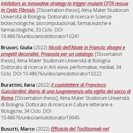
inhibitors as innovative strategy to trigger mutant CFTR rescue
in Cystic Fibrosis
, [Dissertation thesis], Alma Mater Studiorum
Università di Bologna. Dottorato di ricerca in
Scienze
biotecnologiche, biocomputazionali, farmaceutiche e
farmacologiche
, 33 Ciclo. DOI
10.48676/unibo/amsdottorato/10241.
Brusori, Giulia
(2022)
Nicolò dell'Abate in Francia: disegni e
progetti decorativi. Proposta per un catalogo
, [Dissertation
thesis], Alma Mater Studiorum Università di Bologna.
Dottorato di ricerca in
Arti visive, performative, mediali
, 34
Ciclo. DOI 10.48676/unibo/amsdottorato/10222.
Burattini, Ilaria
(2022)
Il copialettere di Francesco
Guicciardini: diario di una luogotenenza alla vigilia del sacco di
Roma
, [Dissertation thesis], Alma Mater Studiorum Università
di Bologna. Dottorato di ricerca in
Culture letterarie e
filologiche
, 34 Ciclo. DOI
10.48676/unibo/amsdottorato/10045.
Busutti, Marco
(2022)
Efficacia del Tocilizumab nel