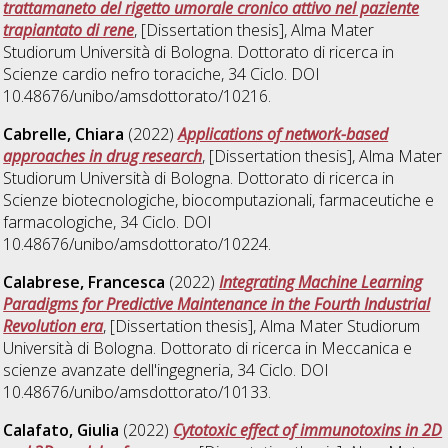
trattamaneto del rigetto umorale cronico attivo nel paziente
trapiantato di rene
, [Dissertation thesis], Alma Mater
Studiorum Università di Bologna. Dottorato di ricerca in
Scienze cardio nefro toraciche
, 34 Ciclo. DOI
10.48676/unibo/amsdottorato/10216.
Cabrelle, Chiara
(2022)
Applications of network-based
approaches in drug research
, [Dissertation thesis], Alma Mater
Studiorum Università di Bologna. Dottorato di ricerca in
Scienze biotecnologiche, biocomputazionali, farmaceutiche e
farmacologiche
, 34 Ciclo. DOI
10.48676/unibo/amsdottorato/10224.
Calabrese, Francesca
(2022)
Integrating Machine Learning
Paradigms for Predictive Maintenance in the Fourth Industrial
Revolution era
, [Dissertation thesis], Alma Mater Studiorum
Università di Bologna. Dottorato di ricerca in
Meccanica e
scienze avanzate dell'ingegneria
, 34 Ciclo. DOI
10.48676/unibo/amsdottorato/10133.
Calafato, Giulia
(2022)
Cytotoxic effect of immunotoxins in 2D