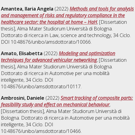
Amantea, Ilaria Angela
(2022)
Methods and tools for analysis
and management of risks and regulatory compliance in the
healthcare sector: the hospital at home – HaH
, [Dissertation
thesis], Alma Mater Studiorum Università di Bologna.
Dottorato di ricerca in
Law, science and technology
, 34 Ciclo.
DOI 10.48676/unibo/amsdottorato/10066.
Amato, Elisabetta
(2022)
Modeling and optimization
techniques for advanced vehicular networking
, [Dissertation
thesis], Alma Mater Studiorum Università di Bologna.
Dottorato di ricerca in
Automotive per una mobilità
intelligente
, 34 Ciclo. DOI
10.48676/unibo/amsdottorato/10117.
Ambrosini, Daniele
(2022)
Smart tracking of composite parts:
feasibility study and effect on mechanical behaviour
,
[Dissertation thesis], Alma Mater Studiorum Università di
Bologna. Dottorato di ricerca in
Automotive per una mobilità
intelligente
, 34 Ciclo. DOI
10.48676/unibo/amsdottorato/10466.