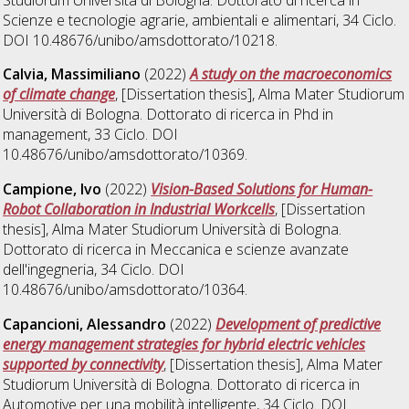
Scienze e tecnologie agrarie, ambientali e alimentari
, 34 Ciclo.
DOI 10.48676/unibo/amsdottorato/10218.
Calvia, Massimiliano
(2022)
A study on the macroeconomics
of climate change
, [Dissertation thesis], Alma Mater Studiorum
Università di Bologna. Dottorato di ricerca in
Phd in
management
, 33 Ciclo. DOI
10.48676/unibo/amsdottorato/10369.
Campione, Ivo
(2022)
Vision-Based Solutions for Human-
Robot Collaboration in Industrial Workcells
, [Dissertation
thesis], Alma Mater Studiorum Università di Bologna.
Dottorato di ricerca in
Meccanica e scienze avanzate
dell'ingegneria
, 34 Ciclo. DOI
10.48676/unibo/amsdottorato/10364.
Capancioni, Alessandro
(2022)
Development of predictive
energy management strategies for hybrid electric vehicles
supported by connectivity
, [Dissertation thesis], Alma Mater
Studiorum Università di Bologna. Dottorato di ricerca in
Automotive per una mobilità intelligente
, 34 Ciclo. DOI