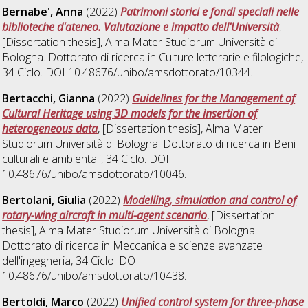
Bernabe', Anna
(2022)
Patrimoni storici e fondi speciali nelle
biblioteche d'ateneo. Valutazione e impatto dell'Università
,
[Dissertation thesis], Alma Mater Studiorum Università di
Bologna. Dottorato di ricerca in
Culture letterarie e filologiche
,
34 Ciclo. DOI 10.48676/unibo/amsdottorato/10344.
Bertacchi, Gianna
(2022)
Guidelines for the Management of
Cultural Heritage using 3D models for the insertion of
heterogeneous data
, [Dissertation thesis], Alma Mater
Studiorum Università di Bologna. Dottorato di ricerca in
Beni
culturali e ambientali
, 34 Ciclo. DOI
10.48676/unibo/amsdottorato/10046.
Bertolani, Giulia
(2022)
Modelling, simulation and control of
rotary-wing aircraft in multi-agent scenario
, [Dissertation
thesis], Alma Mater Studiorum Università di Bologna.
Dottorato di ricerca in
Meccanica e scienze avanzate
dell'ingegneria
, 34 Ciclo. DOI
10.48676/unibo/amsdottorato/10438.
Bertoldi, Marco
(2022)
Unified control system for three-phase