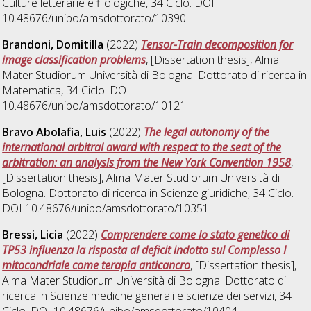
Culture letterarie e filologiche
, 34 Ciclo. DOI
10.48676/unibo/amsdottorato/10390.
Brandoni, Domitilla
(2022)
Tensor-Train decomposition for
image classification problems
, [Dissertation thesis], Alma
Mater Studiorum Università di Bologna. Dottorato di ricerca in
Matematica
, 34 Ciclo. DOI
10.48676/unibo/amsdottorato/10121.
Bravo Abolafia, Luis
(2022)
The legal autonomy of the
international arbitral award with respect to the seat of the
arbitration: an analysis from the New York Convention 1958
,
[Dissertation thesis], Alma Mater Studiorum Università di
Bologna. Dottorato di ricerca in
Scienze giuridiche
, 34 Ciclo.
DOI 10.48676/unibo/amsdottorato/10351.
Bressi, Licia
(2022)
Comprendere come lo stato genetico di
TP53 influenza la risposta al deficit indotto sul Complesso I
mitocondriale come terapia anticancro
, [Dissertation thesis],
Alma Mater Studiorum Università di Bologna. Dottorato di
ricerca in
Scienze mediche generali e scienze dei servizi
, 34