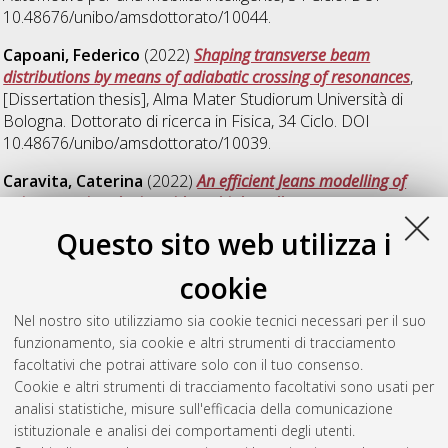
10.48676/unibo/amsdottorato/10044.
Capoani, Federico
(2022)
Shaping transverse beam
distributions by means of adiabatic crossing of resonances
,
[Dissertation thesis], Alma Mater Studiorum Università di
Bologna. Dottorato di ricerca in
Fisica
, 34 Ciclo. DOI
10.48676/unibo/amsdottorato/10039.
Caravita, Caterina
(2022)
An efficient Jeans modelling of
axisymmetric galaxies with multiple stellar components
,
[Dissertation thesis], Alma Mater Studiorum Università di
Questo sito web utilizza i
Bologna. Dottorato di ricerca in
Astrofisica
, 34 Ciclo. DOI
10.48676/unibo/amsdottorato/10433.
cookie
Cardillo, Matteo
(2022)
The Legacy of Frankenstein’s
Nel nostro sito utilizziamo sia cookie tecnici necessari per il suo
Creature: Monstrosity and Female Grotesque in Mary Shelley,
funzionamento, sia cookie e altri strumenti di tracciamento
Angela Carter and Jeanette Winterson
, [Dissertation thesis],
facoltativi che potrai attivare solo con il tuo consenso.
Alma Mater Studiorum Università di Bologna. Dottorato di
Cookie e altri strumenti di tracciamento facoltativi sono usati per
ricerca in
Lingue, letterature e culture moderne
, 34 Ciclo. DOI
analisi statistiche, misure sull'efficacia della comunicazione
10.48676/unibo/amsdottorato/10347.
istituzionale e analisi dei comportamenti degli utenti.