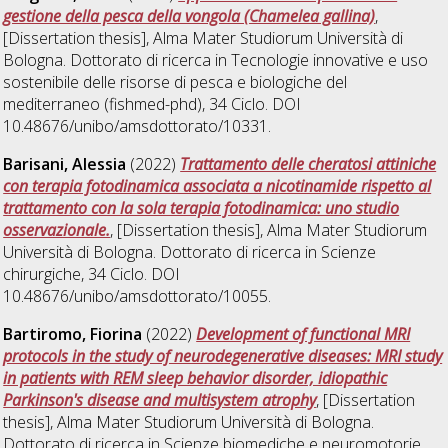
gestione della pesca della vongola (Chamelea gallina)
,
[Dissertation thesis], Alma Mater Studiorum Università di
Bologna. Dottorato di ricerca in
Tecnologie innovative e uso
sostenibile delle risorse di pesca e biologiche del
mediterraneo (fishmed-phd)
, 34 Ciclo. DOI
10.48676/unibo/amsdottorato/10331.
Barisani, Alessia
(2022)
Trattamento delle cheratosi attiniche
con terapia fotodinamica associata a nicotinamide rispetto al
trattamento con la sola terapia fotodinamica: uno studio
osservazionale.
, [Dissertation thesis], Alma Mater Studiorum
Università di Bologna. Dottorato di ricerca in
Scienze
chirurgiche
, 34 Ciclo. DOI
10.48676/unibo/amsdottorato/10055.
Bartiromo, Fiorina
(2022)
Development of functional MRI
protocols in the study of neurodegenerative diseases: MRI study
in patients with REM sleep behavior disorder, idiopathic
Parkinson's disease and multisystem atrophy
, [Dissertation
thesis], Alma Mater Studiorum Università di Bologna.
Dottorato di ricerca in
Scienze biomediche e neuromotorie
,