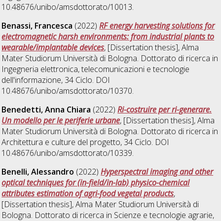
10.48676/unibo/amsdottorato/10013.
Benassi, Francesca
(2022)
RF energy harvesting solutions for
electromagnetic harsh environments: from industrial plants to
wearable/implantable devices
, [Dissertation thesis], Alma
Mater Studiorum Università di Bologna. Dottorato di ricerca in
Ingegneria elettronica, telecomunicazioni e tecnologie
dell'informazione
, 34 Ciclo. DOI
10.48676/unibo/amsdottorato/10370.
Benedetti, Anna Chiara
(2022)
Ri-costruire per ri-generare.
Un modello per le periferie urbane
, [Dissertation thesis], Alma
Mater Studiorum Università di Bologna. Dottorato di ricerca in
Architettura e culture del progetto
, 34 Ciclo. DOI
10.48676/unibo/amsdottorato/10339.
Benelli, Alessandro
(2022)
Hyperspectral imaging and other
optical techniques for (in-field/in-lab) physico-chemical
attributes estimation of agri-food vegetal products
,
[Dissertation thesis], Alma Mater Studiorum Università di
Bologna. Dottorato di ricerca in
Scienze e tecnologie agrarie,