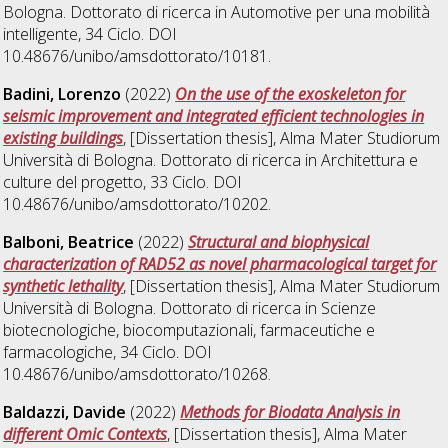
Bologna. Dottorato di ricerca in
Automotive per una mobilità
intelligente
, 34 Ciclo. DOI
10.48676/unibo/amsdottorato/10181.
Badini, Lorenzo
(2022)
On the use of the exoskeleton for
seismic improvement and integrated efficient technologies in
existing buildings
, [Dissertation thesis], Alma Mater Studiorum
Università di Bologna. Dottorato di ricerca in
Architettura e
culture del progetto
, 33 Ciclo. DOI
10.48676/unibo/amsdottorato/10202.
Balboni, Beatrice
(2022)
Structural and biophysical
characterization of RAD52 as novel pharmacological target for
synthetic lethality
, [Dissertation thesis], Alma Mater Studiorum
Università di Bologna. Dottorato di ricerca in
Scienze
biotecnologiche, biocomputazionali, farmaceutiche e
farmacologiche
, 34 Ciclo. DOI
10.48676/unibo/amsdottorato/10268.
Baldazzi, Davide
(2022)
Methods for Biodata Analysis in
different Omic Contexts
, [Dissertation thesis], Alma Mater