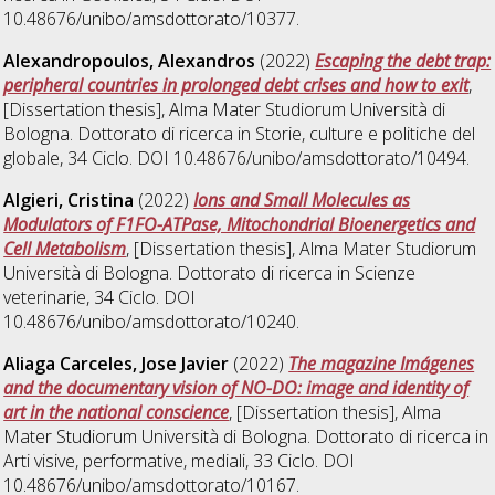
10.48676/unibo/amsdottorato/10377.
Alexandropoulos, Alexandros
(2022)
Escaping the debt trap:
peripheral countries in prolonged debt crises and how to exit
,
[Dissertation thesis], Alma Mater Studiorum Università di
Bologna. Dottorato di ricerca in
Storie, culture e politiche del
globale
, 34 Ciclo. DOI 10.48676/unibo/amsdottorato/10494.
Algieri, Cristina
(2022)
Ions and Small Molecules as
Modulators of F1FO-ATPase, Mitochondrial Bioenergetics and
Cell Metabolism
, [Dissertation thesis], Alma Mater Studiorum
Università di Bologna. Dottorato di ricerca in
Scienze
veterinarie
, 34 Ciclo. DOI
10.48676/unibo/amsdottorato/10240.
Aliaga Carceles, Jose Javier
(2022)
The magazine Imágenes
and the documentary vision of NO-DO: image and identity of
art in the national conscience
, [Dissertation thesis], Alma
Mater Studiorum Università di Bologna. Dottorato di ricerca in
Arti visive, performative, mediali
, 33 Ciclo. DOI
10.48676/unibo/amsdottorato/10167.