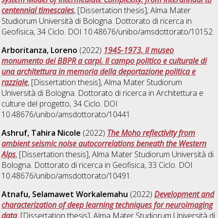
centennial timescales
, [Dissertation thesis], Alma Mater
Studiorum Università di Bologna. Dottorato di ricerca in
Geofisica
, 34 Ciclo. DOI 10.48676/unibo/amsdottorato/10152.
Arboritanza, Loreno
(2022)
1945-1973. Il museo
monumento dei BBPR a carpi. Il campo politico e culturale di
una architettura in memoria della deportazione politica e
razziale
, [Dissertation thesis], Alma Mater Studiorum
Università di Bologna. Dottorato di ricerca in
Architettura e
culture del progetto
, 34 Ciclo. DOI
10.48676/unibo/amsdottorato/10441.
Ashruf, Tahira Nicole
(2022)
The Moho reflectivity from
ambient seismic noise autocorrelations beneath the Western
Alps
, [Dissertation thesis], Alma Mater Studiorum Università di
Bologna. Dottorato di ricerca in
Geofisica
, 33 Ciclo. DOI
10.48676/unibo/amsdottorato/10491.
Atnafu, Selamawet Workalemahu
(2022)
Development and
characterization of deep learning techniques for neuroimaging
data
, [Dissertation thesis], Alma Mater Studiorum Università di