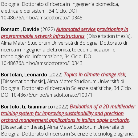
Bologna. Dottorato di ricerca in
Ingegneria biomedica,
elettrica e dei sistemi
, 34 Ciclo. DOI
10.48676/unibo/amsdottorato/10345.
Borsatti, Davide
(2022)
Automated service provisioning in
programmable network infrastructures
, [Dissertation thesis],
Alma Mater Studiorum Università di Bologna. Dottorato di
ricerca in
Ingegneria elettronica, telecomunicazioni e
tecnologie dell'informazione
, 34 Ciclo. DOI
10.48676/unibo/amsdottorato/10343.
Bortolan, Leonardo
(2022)
Topics in climate change risk
,
[Dissertation thesis], Alma Mater Studiorum Università di
Bologna. Dottorato di ricerca in
Scienze statistiche
, 34 Ciclo.
DOI 10.48676/unibo/amsdottorato/10071.
Bortolotti, Gianmarco
(2022)
Evaluation of a 2D multileader
training system for improving sustainability and precision
orchard management applications in italian apple orchards
,
[Dissertation thesis], Alma Mater Studiorum Università di
Bologna. Dottorato di ricerca in
Scienze e tecnologie agrarie,