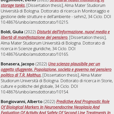
storage tanks
, [Dissertation thesis], Alma Mater Studiorum
Università di Bologna. Dottorato di ricerca in
Monitoraggio e
gestione delle strutture e dell'ambiente - sehm2
, 34 Ciclo. DOI
10.48676/unibo/amsdottorato/10215.
Boldi, Giulia
(2022)
Disturbi dell'informazione, nuovi media e
libertà di manifestazione del pensiero
, [Dissertation thesis],
Alma Mater Studiorum Università di Bologna. Dottorato di
ricerca in
Scienze giuridiche
, 34 Ciclo. DOI
10.48676/unibo/amsdottorato/10165.
Bonasera, Jacopo
(2022)
Una scienza plausibile per un
oggetto sfuggente. Popolazione, societa e governo nel pensiero
politico di T.R. Malthus
, [Dissertation thesis], Alma Mater
Studiorum Università di Bologna. Dottorato di ricerca in
Storie,
culture e politiche del globale
, 34 Ciclo. DOI
10.48676/unibo/amsdottorato/10154.
Bongiovanni, Alberto
(2022)
Predictive And Prognostic Role
Of Biological Markers In Neuroendocrine Neoplasia And
Evaluation Of Activity And Safety Of Second Line Treatments In