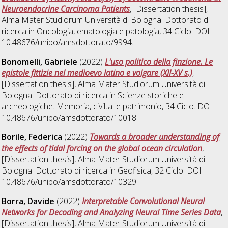
Neuroendocrine Carcinoma Patients
, [Dissertation thesis],
Alma Mater Studiorum Università di Bologna. Dottorato di
ricerca in
Oncologia, ematologia e patologia
, 34 Ciclo. DOI
10.48676/unibo/amsdottorato/9994.
Bonomelli, Gabriele
(2022)
L'uso politico della finzione. Le
epistole fittizie nel medioevo latino e volgare (XII-XV s.)
,
[Dissertation thesis], Alma Mater Studiorum Università di
Bologna. Dottorato di ricerca in
Scienze storiche e
archeologiche. Memoria, civilta' e patrimonio
, 34 Ciclo. DOI
10.48676/unibo/amsdottorato/10018.
Borile, Federica
(2022)
Towards a broader understanding of
the effects of tidal forcing on the global ocean circulation
,
[Dissertation thesis], Alma Mater Studiorum Università di
Bologna. Dottorato di ricerca in
Geofisica
, 32 Ciclo. DOI
10.48676/unibo/amsdottorato/10329.
Borra, Davide
(2022)
Interpretable Convolutional Neural
Networks for Decoding and Analyzing Neural Time Series Data
,
[Dissertation thesis], Alma Mater Studiorum Università di