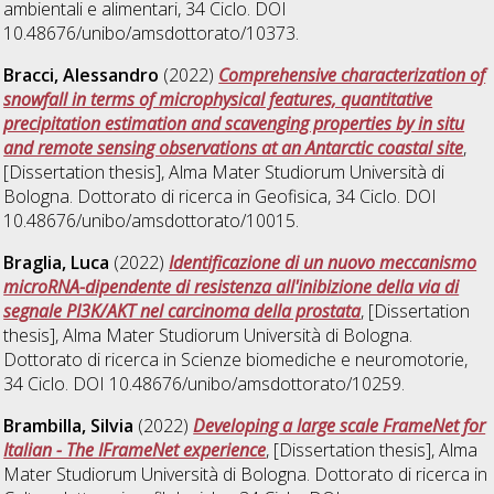
ambientali e alimentari
, 34 Ciclo. DOI
10.48676/unibo/amsdottorato/10373.
Bracci, Alessandro
(2022)
Comprehensive characterization of
snowfall in terms of microphysical features, quantitative
precipitation estimation and scavenging properties by in situ
and remote sensing observations at an Antarctic coastal site
,
[Dissertation thesis], Alma Mater Studiorum Università di
Bologna. Dottorato di ricerca in
Geofisica
, 34 Ciclo. DOI
10.48676/unibo/amsdottorato/10015.
Braglia, Luca
(2022)
Identificazione di un nuovo meccanismo
microRNA-dipendente di resistenza all'inibizione della via di
segnale PI3K/AKT nel carcinoma della prostata
, [Dissertation
thesis], Alma Mater Studiorum Università di Bologna.
Dottorato di ricerca in
Scienze biomediche e neuromotorie
,
34 Ciclo. DOI 10.48676/unibo/amsdottorato/10259.
Brambilla, Silvia
(2022)
Developing a large scale FrameNet for
Italian - The IFrameNet experience
, [Dissertation thesis], Alma
Mater Studiorum Università di Bologna. Dottorato di ricerca in