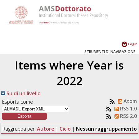
Login
STRUMENTI DI NAVIGAZIONE
Items where Year is
2022
Su di un livello
Atom
Esporta come
RSS 1.0
RSS 2.0
Raggruppa per:
Autore
|
Ciclo
|
Nessun raggruppamento