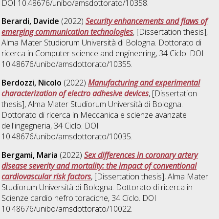
DOI 10.48676/unibo/amsdottorato/10358.
Berardi, Davide
(2022)
Security enhancements and flaws of
emerging communication technologies
, [Dissertation thesis],
Alma Mater Studiorum Università di Bologna. Dottorato di
ricerca in
Computer science and engineering
, 34 Ciclo. DOI
10.48676/unibo/amsdottorato/10355.
Berdozzi, Nicolo
(2022)
Manufacturing and experimental
characterization of electro adhesive devices
, [Dissertation
thesis], Alma Mater Studiorum Università di Bologna.
Dottorato di ricerca in
Meccanica e scienze avanzate
dell'ingegneria
, 34 Ciclo. DOI
10.48676/unibo/amsdottorato/10035.
Bergami, Maria
(2022)
Sex differences in coronary artery
disease severity and mortality: the impact of conventional
cardiovascular risk factors
, [Dissertation thesis], Alma Mater
Studiorum Università di Bologna. Dottorato di ricerca in
Scienze cardio nefro toraciche
, 34 Ciclo. DOI
10.48676/unibo/amsdottorato/10022.