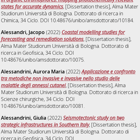
states for accurate dynamics
, [Dissertation thesis], Alma Mater
Studiorum Università di Bologna. Dottorato di ricerca in
Chimica
, 34 Ciclo. DOI 10.48676/unibo/amsdottorato/10184.
Alessandri, Jacopo
(2022)
Coastal modelling studies for
forecasting and remediation solutions
, [Dissertation thesis],
Alma Mater Studiorum Università di Bologna. Dottorato di
ricerca in
Geofisica
, 34 Ciclo. DOI
10.48676/unibo/amsdottorato/10075.
Alessandrini, Aurora Maria
(2022)
Applicazione e confronto
tra metodiche non invasive e invasive nello studio delle
malattie degli annessi cutanei
, [Dissertation thesis], Alma
Mater Studiorum Università di Bologna. Dottorato di ricerca in
Scienze chirurgiche
, 34 Ciclo. DOI
10.48676/unibo/amsdottorato/10081.
Alessandrini, Giulia
(2022)
Seismotectonic study on two
strategic infrastructures in Southern Italy
, [Dissertation thesis],
Alma Mater Studiorum Università di Bologna. Dottorato di
ricerca in
Geofisica
, 34 Ciclo. DOI