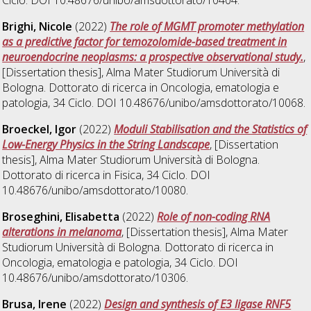
Ciclo. DOI 10.48676/unibo/amsdottorato/10404.
Brighi, Nicole
(2022)
The role of MGMT promoter methylation
as a predictive factor for temozolomide-based treatment in
neuroendocrine neoplasms: a prospective observational study.
,
[Dissertation thesis], Alma Mater Studiorum Università di
Bologna. Dottorato di ricerca in
Oncologia, ematologia e
patologia
, 34 Ciclo. DOI 10.48676/unibo/amsdottorato/10068.
Broeckel, Igor
(2022)
Moduli Stabilisation and the Statistics of
Low-Energy Physics in the String Landscape
, [Dissertation
thesis], Alma Mater Studiorum Università di Bologna.
Dottorato di ricerca in
Fisica
, 34 Ciclo. DOI
10.48676/unibo/amsdottorato/10080.
Broseghini, Elisabetta
(2022)
Role of non-coding RNA
alterations in melanoma
, [Dissertation thesis], Alma Mater
Studiorum Università di Bologna. Dottorato di ricerca in
Oncologia, ematologia e patologia
, 34 Ciclo. DOI
10.48676/unibo/amsdottorato/10306.
Brusa, Irene
(2022)
Design and synthesis of E3 ligase RNF5