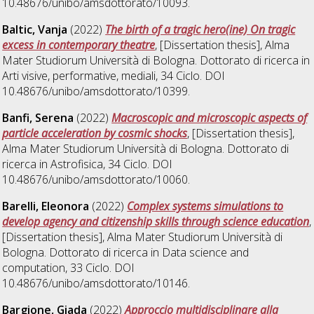
10.48676/unibo/amsdottorato/10093.
Baltic, Vanja
(2022)
The birth of a tragic hero(ine) On tragic
excess in contemporary theatre
, [Dissertation thesis], Alma
Mater Studiorum Università di Bologna. Dottorato di ricerca in
Arti visive, performative, mediali
, 34 Ciclo. DOI
10.48676/unibo/amsdottorato/10399.
Banfi, Serena
(2022)
Macroscopic and microscopic aspects of
particle acceleration by cosmic shocks
, [Dissertation thesis],
Alma Mater Studiorum Università di Bologna. Dottorato di
ricerca in
Astrofisica
, 34 Ciclo. DOI
10.48676/unibo/amsdottorato/10060.
Barelli, Eleonora
(2022)
Complex systems simulations to
develop agency and citizenship skills through science education
,
[Dissertation thesis], Alma Mater Studiorum Università di
Bologna. Dottorato di ricerca in
Data science and
computation
, 33 Ciclo. DOI
10.48676/unibo/amsdottorato/10146.
Bargione, Giada
(2022)
Approccio multidisciplinare alla