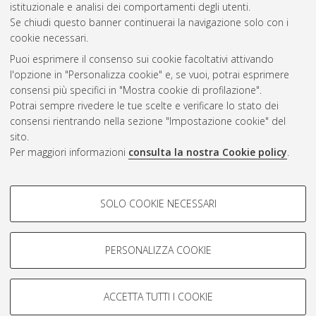
istituzionale e analisi dei comportamenti degli utenti.
Se chiudi questo banner continuerai la navigazione solo con i
cookie necessari.
Atom
Puoi esprimere il consenso sui cookie facoltativi attivando
Rss 1.0
l'opzione in "Personalizza cookie" e, se vuoi, potrai esprimere
consensi più specifici in "Mostra cookie di profilazione".
Rss 2.0
Potrai sempre rivedere le tue scelte e verificare lo stato dei
consensi rientrando nella sezione "Impostazione cookie" del
sito.
AMS Dottorato
Per maggiori informazioni
consulta la nostra Cookie policy
.
ISSN: 2038-7946
Servizio implementato e gestito da
AlmaDL
Impostazioni Cookie
COOKIE DI PROFILAZIONE -
SOLO COOKIE NECESSARI
Informativa sulla privacy
FACOLTATIVI
Condizioni d’uso del sito
Si tratta di cookie utilizzati per analizzare le caratteristiche della
navigazione degli utenti, creare profili in base al loro comportamento
PERSONALIZZA COOKIE
sul sito, per analisi di marketing.
Mostra cookie di profilazione
ACCETTA TUTTI I COOKIE
Google/Youtube Video
© ALMA MATER STUDIORUM - Università di Bologna, 2007-2026.
COOKIE TECNICI - NECESSARI