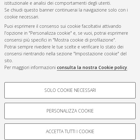
istituzionale e analisi dei comportamenti degli utenti.
Se chiudi questo banner continuerai la navigazione solo con i
cookie necessari.
Atom
Puoi esprimere il consenso sui cookie facoltativi attivando
Rss 1.0
l'opzione in "Personalizza cookie" e, se vuoi, potrai esprimere
consensi più specifici in "Mostra cookie di profilazione".
Rss 2.0
Potrai sempre rivedere le tue scelte e verificare lo stato dei
consensi rientrando nella sezione "Impostazione cookie" del
sito.
AMS Dottorato
Per maggiori informazioni
consulta la nostra Cookie policy
.
ISSN: 2038-7946
Servizio implementato e gestito da
AlmaDL
Impostazioni Cookie
COOKIE DI PROFILAZIONE -
SOLO COOKIE NECESSARI
Informativa sulla privacy
FACOLTATIVI
Condizioni d’uso del sito
Si tratta di cookie utilizzati per analizzare le caratteristiche della
navigazione degli utenti, creare profili in base al loro comportamento
PERSONALIZZA COOKIE
sul sito, per analisi di marketing.
Mostra cookie di profilazione
ACCETTA TUTTI I COOKIE
Google/Youtube Video
© ALMA MATER STUDIORUM - Università di Bologna, 2007-2026.
COOKIE TECNICI - NECESSARI