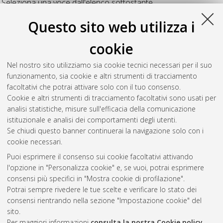
Seleziona una voce dall'elenco sottostante.
2026
(4)
Questo sito web utilizza i
2025
(21)
2024
(17)
cookie
2023
(13)
2022
(18)
Nel nostro sito utilizziamo sia cookie tecnici necessari per il suo
2021
(19)
funzionamento, sia cookie e altri strumenti di tracciamento
2020
(9)
facoltativi che potrai attivare solo con il tuo consenso.
2019
(12)
Cookie e altri strumenti di tracciamento facoltativi sono usati per
2018
(12)
analisi statistiche, misure sull'efficacia della comunicazione
istituzionale e analisi dei comportamenti degli utenti.
Se chiudi questo banner continuerai la navigazione solo con i
cookie necessari.
Atom
Puoi esprimere il consenso sui cookie facoltativi attivando
Rss 1.0
l'opzione in "Personalizza cookie" e, se vuoi, potrai esprimere
consensi più specifici in "Mostra cookie di profilazione".
Rss 2.0
Potrai sempre rivedere le tue scelte e verificare lo stato dei
consensi rientrando nella sezione "Impostazione cookie" del
sito.
AMS Dottorato
Per maggiori informazioni
consulta la nostra Cookie policy
.