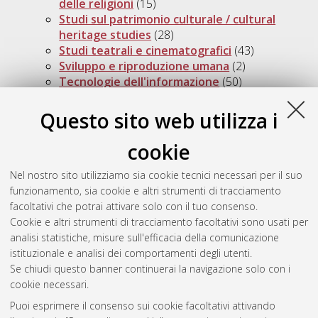
delle religioni
(15)
Studi sul patrimonio culturale / cultural
heritage studies
(28)
Studi teatrali e cinematografici
(43)
Sviluppo e riproduzione umana
(2)
Tecnologie dell'informazione
(50)
Tecnologie innovative e uso sostenibile delle
risorse di pesca e biologiche del mediterraneo
Questo sito web utilizza i
(fishmed-phd)
(34)
Traduzione, interpretazione e interculturalità
cookie
(78)
Trapianto di fegato: immunologia clinica e di
Nel nostro sito utilizziamo sia cookie tecnici necessari per il suo
base ed immunodepressione
(8)
funzionamento, sia cookie e altri strumenti di tracciamento
Ultrasonologia in medicina umana e
facoltativi che potrai attivare solo con il tuo consenso.
veterinaria
(16)
Cookie e altri strumenti di tracciamento facoltativi sono usati per
Zooeconomia
(9)
analisi statistiche, misure sull'efficacia della comunicazione
istituzionale e analisi dei comportamenti degli utenti.
Se chiudi questo banner continuerai la navigazione solo con i
cookie necessari.
Atom
Puoi esprimere il consenso sui cookie facoltativi attivando
Rss 1.0