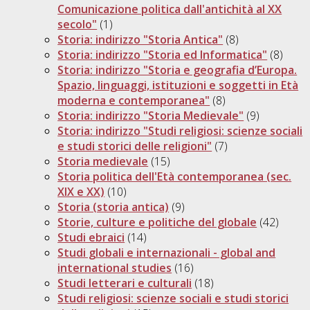
Comunicazione politica dall'antichità al XX
secolo"
(1)
Storia: indirizzo "Storia Antica"
(8)
Storia: indirizzo "Storia ed Informatica"
(8)
Storia: indirizzo "Storia e geografia d’Europa.
Spazio, linguaggi, istituzioni e soggetti in Età
moderna e contemporanea"
(8)
Storia: indirizzo "Storia Medievale"
(9)
Storia: indirizzo "Studi religiosi: scienze sociali
e studi storici delle religioni"
(7)
Storia medievale
(15)
Storia politica dell'Età contemporanea (sec.
XIX e XX)
(10)
Storia (storia antica)
(9)
Storie, culture e politiche del globale
(42)
Studi ebraici
(14)
Studi globali e internazionali - global and
international studies
(16)
Studi letterari e culturali
(18)
Studi religiosi: scienze sociali e studi storici