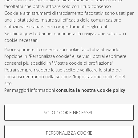
Seleziona una voce dall'elenco sottostante.
facoltativi che potrai attivare solo con il tuo consenso.
2009
(5)
Cookie e altri strumenti di tracciamento facoltativi sono usati per
2008
(4)
analisi statistiche, misure sull'efficacia della comunicazione
istituzionale e analisi dei comportamenti degli utenti.
Se chiudi questo banner continuerai la navigazione solo con i
cookie necessari.
Atom
Puoi esprimere il consenso sui cookie facoltativi attivando
Rss 1.0
l'opzione in "Personalizza cookie" e, se vuoi, potrai esprimere
consensi più specifici in "Mostra cookie di profilazione".
Rss 2.0
Potrai sempre rivedere le tue scelte e verificare lo stato dei
consensi rientrando nella sezione "Impostazione cookie" del
sito.
AMS Dottorato
Per maggiori informazioni
consulta la nostra Cookie policy
.
ISSN: 2038-7946
Servizio implementato e gestito da
AlmaDL
COOKIE DI PROFILAZIONE -
Impostazioni Cookie
SOLO COOKIE NECESSARI
Informativa sulla privacy
FACOLTATIVI
Condizioni d’uso del sito
Si tratta di cookie utilizzati per analizzare le caratteristiche della
navigazione degli utenti, creare profili in base al loro comportamento
PERSONALIZZA COOKIE
sul sito, per analisi di marketing.