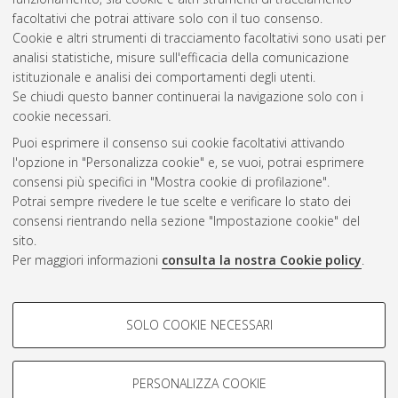
2009
(1)
facoltativi che potrai attivare solo con il tuo consenso.
2008
(4)
Cookie e altri strumenti di tracciamento facoltativi sono usati per
2007
(6)
analisi statistiche, misure sull'efficacia della comunicazione
istituzionale e analisi dei comportamenti degli utenti.
Se chiudi questo banner continuerai la navigazione solo con i
cookie necessari.
Atom
Puoi esprimere il consenso sui cookie facoltativi attivando
Rss 1.0
l'opzione in "Personalizza cookie" e, se vuoi, potrai esprimere
consensi più specifici in "Mostra cookie di profilazione".
Rss 2.0
Potrai sempre rivedere le tue scelte e verificare lo stato dei
consensi rientrando nella sezione "Impostazione cookie" del
sito.
AMS Dottorato
Per maggiori informazioni
consulta la nostra Cookie policy
.
ISSN: 2038-7946
Servizio implementato e gestito da
AlmaDL
COOKIE DI PROFILAZIONE -
Impostazioni Cookie
SOLO COOKIE NECESSARI
Informativa sulla privacy
FACOLTATIVI
Condizioni d’uso del sito
Si tratta di cookie utilizzati per analizzare le caratteristiche della
navigazione degli utenti, creare profili in base al loro comportamento
PERSONALIZZA COOKIE
sul sito, per analisi di marketing.