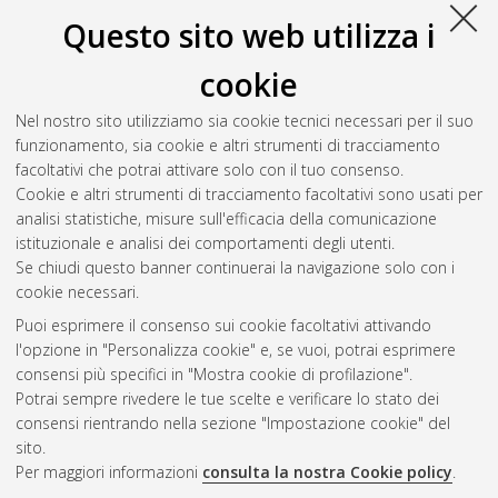
2015
(6)
Questo sito web utilizza i
2014
(5)
2013
(9)
cookie
2012
(5)
2011
(2)
Nel nostro sito utilizziamo sia cookie tecnici necessari per il suo
2010
(2)
funzionamento, sia cookie e altri strumenti di tracciamento
2009
(4)
facoltativi che potrai attivare solo con il tuo consenso.
2008
(2)
Cookie e altri strumenti di tracciamento facoltativi sono usati per
2007
(2)
analisi statistiche, misure sull'efficacia della comunicazione
istituzionale e analisi dei comportamenti degli utenti.
Se chiudi questo banner continuerai la navigazione solo con i
cookie necessari.
Atom
Puoi esprimere il consenso sui cookie facoltativi attivando
Rss 1.0
l'opzione in "Personalizza cookie" e, se vuoi, potrai esprimere
consensi più specifici in "Mostra cookie di profilazione".
Rss 2.0
Potrai sempre rivedere le tue scelte e verificare lo stato dei
consensi rientrando nella sezione "Impostazione cookie" del
sito.
AMS Dottorato
Per maggiori informazioni
consulta la nostra Cookie policy
.
ISSN: 2038-7946