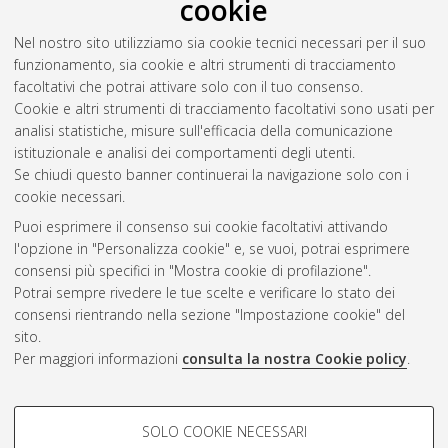
cookie
2013
(26)
2012
(13)
Nel nostro sito utilizziamo sia cookie tecnici necessari per il suo
2011
(18)
funzionamento, sia cookie e altri strumenti di tracciamento
2010
(22)
facoltativi che potrai attivare solo con il tuo consenso.
2009
(18)
Cookie e altri strumenti di tracciamento facoltativi sono usati per
2008
(20)
analisi statistiche, misure sull'efficacia della comunicazione
istituzionale e analisi dei comportamenti degli utenti.
Se chiudi questo banner continuerai la navigazione solo con i
cookie necessari.
Atom
Puoi esprimere il consenso sui cookie facoltativi attivando
Rss 1.0
l'opzione in "Personalizza cookie" e, se vuoi, potrai esprimere
consensi più specifici in "Mostra cookie di profilazione".
Rss 2.0
Potrai sempre rivedere le tue scelte e verificare lo stato dei
consensi rientrando nella sezione "Impostazione cookie" del
sito.
AMS Dottorato
Per maggiori informazioni
consulta la nostra Cookie policy
.
ISSN: 2038-7946
Servizio implementato e gestito da
AlmaDL
COOKIE DI PROFILAZIONE -
Impostazioni Cookie
SOLO COOKIE NECESSARI
Informativa sulla privacy
FACOLTATIVI