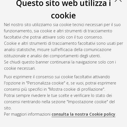
Questo sito web utilizza i
Seleziona una voce dall'elenco sottostante.
2016
(1)
cookie
2015
(1)
2013
(1)
Nel nostro sito utilizziamo sia cookie tecnici necessari per il suo
2010
(3)
funzionamento, sia cookie e altri strumenti di tracciamento
2009
(4)
facoltativi che potrai attivare solo con il tuo consenso.
2008
(3)
Cookie e altri strumenti di tracciamento facoltativi sono usati per
2007
(3)
analisi statistiche, misure sull'efficacia della comunicazione
istituzionale e analisi dei comportamenti degli utenti.
Se chiudi questo banner continuerai la navigazione solo con i
cookie necessari.
Atom
Puoi esprimere il consenso sui cookie facoltativi attivando
Rss 1.0
l'opzione in "Personalizza cookie" e, se vuoi, potrai esprimere
consensi più specifici in "Mostra cookie di profilazione".
Rss 2.0
Potrai sempre rivedere le tue scelte e verificare lo stato dei
consensi rientrando nella sezione "Impostazione cookie" del
sito.
AMS Dottorato
Per maggiori informazioni
consulta la nostra Cookie policy
.
ISSN: 2038-7946
Servizio implementato e gestito da
AlmaDL