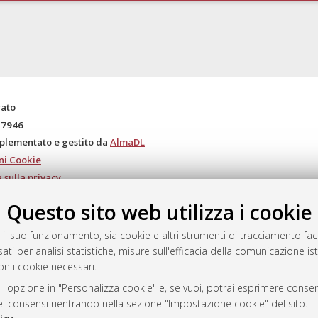
rato
-7946
mplementato e gestito da
AlmaDL
ni Cookie
 sulla privacy
d’uso del sito
Questo sito web utilizza i cookie
 il suo funzionamento, sia cookie e altri strumenti di tracciamento faco
ati per analisi statistiche, misure sull'efficacia della comunicazione is
i Bologna, 2007-2026.
on i cookie necessari.
 l'opzione in "Personalizza cookie" e, se vuoi, potrai esprimere consens
dei consensi rientrando nella sezione "Impostazione cookie" del sito.