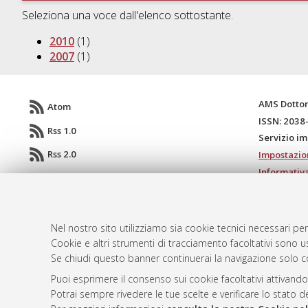
Seleziona una voce dall'elenco sottostante.
2010
(1)
2007
(1)
AMS Dotto
Atom
ISSN: 2038
Rss 1.0
Servizio i
Rss 2.0
Impostazio
Informativa
Condizioni 
Nel nostro sito utilizziamo sia cookie tecnici necessari per
Cookie e altri strumenti di tracciamento facoltativi sono us
© ALMA MATER STUDIORUM - Università d
Se chiudi questo banner continuerai la navigazione solo c
Puoi esprimere il consenso sui cookie facoltativi attivando
Potrai sempre rivedere le tue scelte e verificare lo stato 