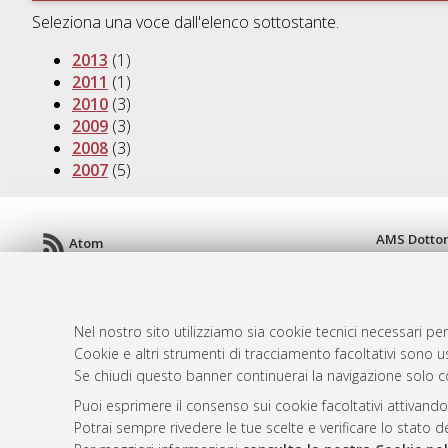
Seleziona una voce dall'elenco sottostante.
2013
(1)
2011
(1)
2010
(3)
2009
(3)
2008
(3)
2007
(5)
AMS Dotto
Atom
ISSN: 2038
Rss 1.0
Servizio i
Rss 2.0
Impostazio
Nel nostro sito utilizziamo sia cookie tecnici necessari per
Informativa
Cookie e altri strumenti di tracciamento facoltativi sono us
Condizioni 
Se chiudi questo banner continuerai la navigazione solo c
Puoi esprimere il consenso sui cookie facoltativi attivando
Potrai sempre rivedere le tue scelte e verificare lo stato 
© ALMA MATER STUDIORUM - Università d