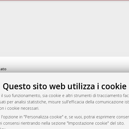
rato
-7946
mplementato e gestito da
AlmaDL
Questo sito web utilizza i cookie
ni Cookie
 il suo funzionamento, sia cookie e altri strumenti di tracciamento faco
 sulla privacy
ati per analisi statistiche, misure sull'efficacia della comunicazione is
d’uso del sito
on i cookie necessari.
 l'opzione in "Personalizza cookie" e, se vuoi, potrai esprimere consens
dei consensi rientrando nella sezione "Impostazione cookie" del sito.
i Bologna, 2007-2026.