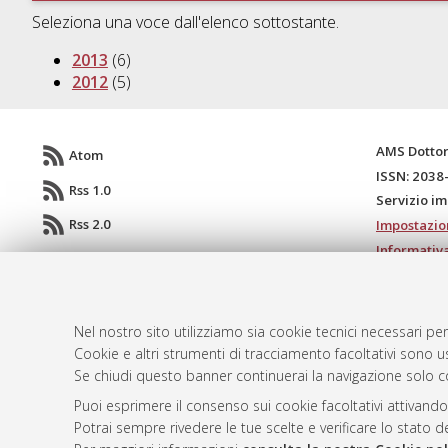
Seleziona una voce dall'elenco sottostante.
2013
(6)
2012
(5)
AMS Dotto
Atom
ISSN: 2038
Rss 1.0
Servizio i
Rss 2.0
Impostazio
Informativa
Condizioni 
Nel nostro sito utilizziamo sia cookie tecnici necessari per
Cookie e altri strumenti di tracciamento facoltativi sono us
© ALMA MATER STUDIORUM - Università d
Se chiudi questo banner continuerai la navigazione solo c
Puoi esprimere il consenso sui cookie facoltativi attivando
Potrai sempre rivedere le tue scelte e verificare lo stato 