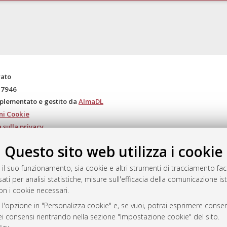
rato
-7946
mplementato e gestito da
AlmaDL
ni Cookie
 sulla privacy
d’uso del sito
Questo sito web utilizza i cookie
 il suo funzionamento, sia cookie e altri strumenti di tracciamento faco
ati per analisi statistiche, misure sull'efficacia della comunicazione is
i Bologna, 2007-2026.
on i cookie necessari.
 l'opzione in "Personalizza cookie" e, se vuoi, potrai esprimere consens
dei consensi rientrando nella sezione "Impostazione cookie" del sito.