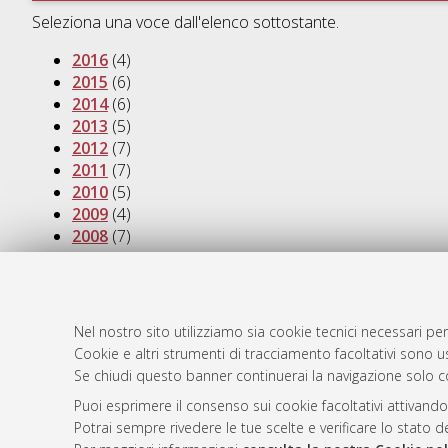
Seleziona una voce dall'elenco sottostante.
2016
(4)
2015
(6)
2014
(6)
2013
(5)
2012
(7)
2011
(7)
2010
(5)
2009
(4)
2008
(7)
2007
(3)
AMS Dotto
Atom
Nel nostro sito utilizziamo sia cookie tecnici necessari per
ISSN: 2038
Cookie e altri strumenti di tracciamento facoltativi sono us
Rss 1.0
Se chiudi questo banner continuerai la navigazione solo c
Servizio i
Rss 2.0
Impostazio
Puoi esprimere il consenso sui cookie facoltativi attivando
Informativa
Potrai sempre rivedere le tue scelte e verificare lo stato 