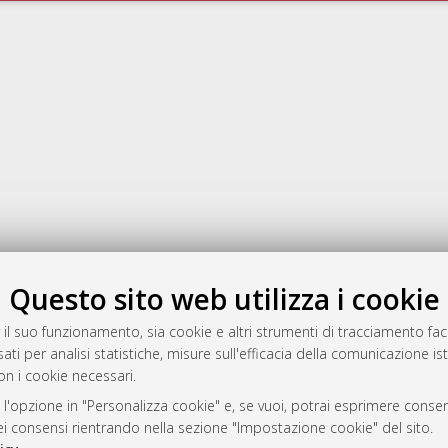
Questo sito web utilizza i cookie
rato
 il suo funzionamento, sia cookie e altri strumenti di tracciamento faco
-7946
ati per analisi statistiche, misure sull'efficacia della comunicazione is
on i cookie necessari.
mplementato e gestito da
AlmaDL
ni Cookie
 l'opzione in "Personalizza cookie" e, se vuoi, potrai esprimere consens
 sulla privacy
dei consensi rientrando nella sezione "Impostazione cookie" del sito.