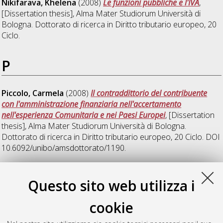
Nikifarava, Khelena
(2008)
Le funzioni pubbliche e l'IVA
,
[Dissertation thesis], Alma Mater Studiorum Università di
Bologna. Dottorato di ricerca in
Diritto tributario europeo
, 20
Ciclo.
P
Piccolo, Carmela
(2008)
Il contraddittorio del contribuente
con l'amministrazione finanziaria nell'accertamento
nell'esperienza Comunitaria e nei Paesi Europei
, [Dissertation
thesis], Alma Mater Studiorum Università di Bologna.
Dottorato di ricerca in
Diritto tributario europeo
, 20 Ciclo. DOI
10.6092/unibo/amsdottorato/1190.
S
Questo sito web utilizza i
cookie
Sanz Clavijo, Alfonso
(2008)
La decadenza nei procedimenti
tributari: profili nazionali e comunitari
, [Dissertation thesis],