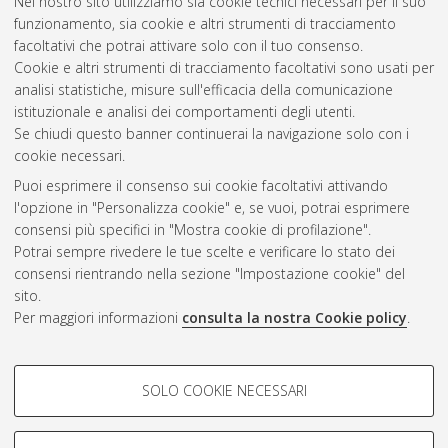
Nel nostro sito utilizziamo sia cookie tecnici necessari per il suo
Alma Mater Studiorum Università di Bologna. Dottorato di
funzionamento, sia cookie e altri strumenti di tracciamento
ricerca in
Diritto tributario europeo
, 21 Ciclo.
facoltativi che potrai attivare solo con il tuo consenso.
Cookie e altri strumenti di tracciamento facoltativi sono usati per
Questa lista e' stata generata il
Sat Aug 8 20:40:31 2026
analisi statistiche, misure sull'efficacia della comunicazione
CEST
.
istituzionale e analisi dei comportamenti degli utenti.
Se chiudi questo banner continuerai la navigazione solo con i
cookie necessari.
Atom
Puoi esprimere il consenso sui cookie facoltativi attivando
Rss 1.0
l'opzione in "Personalizza cookie" e, se vuoi, potrai esprimere
consensi più specifici in "Mostra cookie di profilazione".
Rss 2.0
Potrai sempre rivedere le tue scelte e verificare lo stato dei
consensi rientrando nella sezione "Impostazione cookie" del
AMS Dottorato
sito.
Per maggiori informazioni
consulta la nostra Cookie policy
.
ISSN: 2038-7946
Servizio implementato e gestito da
AlmaDL
Impostazioni Cookie
COOKIE DI PROFILAZIONE -
SOLO COOKIE NECESSARI
Informativa sulla privacy
FACOLTATIVI
Condizioni d’uso del sito
Si tratta di cookie utilizzati per analizzare le caratteristiche della