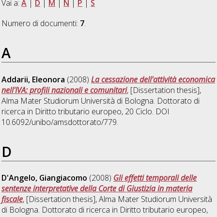
Vai a:
A
|
D
|
M
|
N
|
P
|
S
Numero di documenti:
7
.
A
Addarii, Eleonora
(2008)
La cessazione dell'attività economica
nell'IVA: profili nazionali e comunitari
, [Dissertation thesis],
Alma Mater Studiorum Università di Bologna. Dottorato di
ricerca in
Diritto tributario europeo
, 20 Ciclo. DOI
10.6092/unibo/amsdottorato/779.
D
D'Angelo, Giangiacomo
(2008)
Gli effetti temporali delle
sentenze interpretative della Corte di Giustizia in materia
fiscale
, [Dissertation thesis], Alma Mater Studiorum Università
di Bologna. Dottorato di ricerca in
Diritto tributario europeo
,