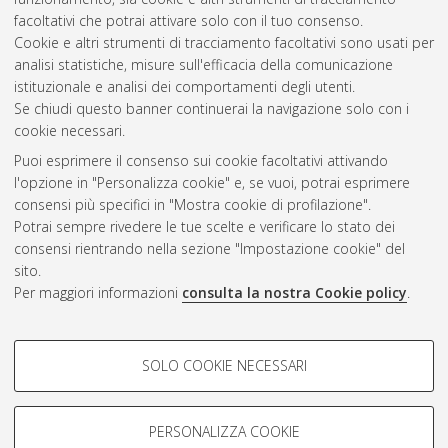
Seleziona una voce dall'elenco sottostante.
facoltativi che potrai attivare solo con il tuo consenso.
2011
(9)
Cookie e altri strumenti di tracciamento facoltativi sono usati per
2010
(6)
analisi statistiche, misure sull'efficacia della comunicazione
istituzionale e analisi dei comportamenti degli utenti.
Se chiudi questo banner continuerai la navigazione solo con i
cookie necessari.
Atom
Puoi esprimere il consenso sui cookie facoltativi attivando
Rss 1.0
l'opzione in "Personalizza cookie" e, se vuoi, potrai esprimere
consensi più specifici in "Mostra cookie di profilazione".
Rss 2.0
Potrai sempre rivedere le tue scelte e verificare lo stato dei
consensi rientrando nella sezione "Impostazione cookie" del
sito.
AMS Dottorato
Per maggiori informazioni
consulta la nostra Cookie policy
.
ISSN: 2038-7946
Servizio implementato e gestito da
AlmaDL
COOKIE DI PROFILAZIONE -
Impostazioni Cookie
SOLO COOKIE NECESSARI
Informativa sulla privacy
FACOLTATIVI
Condizioni d’uso del sito
Si tratta di cookie utilizzati per analizzare le caratteristiche della
navigazione degli utenti, creare profili in base al loro comportamento
PERSONALIZZA COOKIE
sul sito, per analisi di marketing.