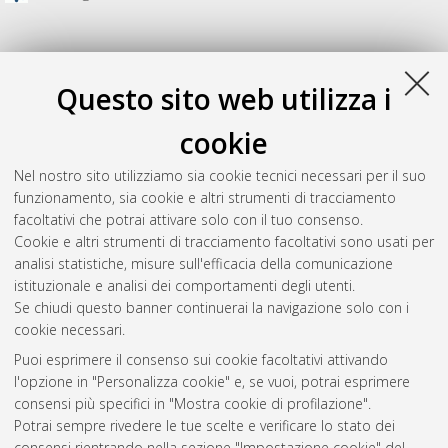
Questo sito web utilizza i
cookie
Nel nostro sito utilizziamo sia cookie tecnici necessari per il suo
funzionamento, sia cookie e altri strumenti di tracciamento
facoltativi che potrai attivare solo con il tuo consenso.
Cookie e altri strumenti di tracciamento facoltativi sono usati per
Gestione del documento:
analisi statistiche, misure sull'efficacia della comunicazione
istituzionale e analisi dei comportamenti degli utenti.
Se chiudi questo banner continuerai la navigazione solo con i
cookie necessari.
Atom
Puoi esprimere il consenso sui cookie facoltativi attivando
Rss 1.0
l'opzione in "Personalizza cookie" e, se vuoi, potrai esprimere
consensi più specifici in "Mostra cookie di profilazione".
Rss 2.0
Potrai sempre rivedere le tue scelte e verificare lo stato dei
consensi rientrando nella sezione "Impostazione cookie" del