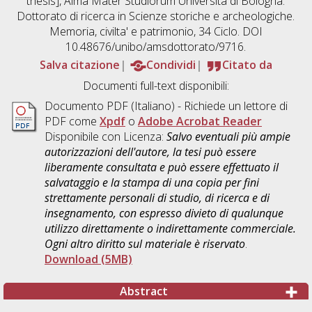
thesis], Alma Mater Studiorum Università di Bologna.
Dottorato di ricerca in
Scienze storiche e archeologiche.
Memoria, civilta' e patrimonio
, 34 Ciclo. DOI
10.48676/unibo/amsdottorato/9716.
Salva citazione
Condividi
Citato da
Documenti full-text disponibili:
Documento PDF
(Italiano) - Richiede un lettore di
PDF come
Xpdf
o
Adobe Acrobat Reader
Disponibile con Licenza:
Salvo eventuali più ampie
autorizzazioni dell'autore, la tesi può essere
liberamente consultata e può essere effettuato il
salvataggio e la stampa di una copia per fini
strettamente personali di studio, di ricerca e di
insegnamento, con espresso divieto di qualunque
utilizzo direttamente o indirettamente commerciale.
Ogni altro diritto sul materiale è riservato
.
Download (5MB)
Abstract