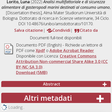
Lorito, Luna
(2022)
Analisi multifattoriale e di sicurezza
alimentare di gasteropodi marini destinati al consumo umano
,
[Dissertation thesis], Alma Mater Studiorum Università di
Bologna. Dottorato di ricerca in
Scienze veterinarie
, 34 Ciclo.
DOI 10.48676/unibo/amsdottorato/10170.
Salva citazione
Condividi
Citato da
Documenti full-text disponibili:
Documento PDF
(English) - Richiede un lettore di
PDF come
Xpdf
o
Adobe Acrobat Reader
Disponibile con Licenza:
Creative Commons
Attribution Non-commercial Share Alike 3.0 (CC
BY-NC-SA 3.0)
.
Download (5MB)
Abstract
Altri metadati
Loading...