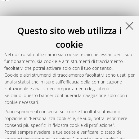
Questo sito web utilizza i
cookie
Nel nostro sito utilizziamo sia cookie tecnici necessari per il suo
funzionamento, sia cookie e altri strumenti di tracciamento
facoltativi che potrai attivare solo con il tuo consenso.
Cookie e altri strumenti di tracciamento facoltativi sono usati per
Gestione del documento:
analisi statistiche, misure sull'efficacia della comunicazione
istituzionale e analisi dei comportamenti degli utenti.
Se chiudi questo banner continuerai la navigazione solo con i
cookie necessari.
Atom
Puoi esprimere il consenso sui cookie facoltativi attivando
Rss 1.0
l'opzione in "Personalizza cookie" e, se vuoi, potrai esprimere
consensi più specifici in "Mostra cookie di profilazione".
Rss 2.0
Potrai sempre rivedere le tue scelte e verificare lo stato dei
consensi rientrando nella sezione "Impostazione cookie" del