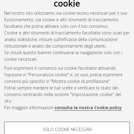
cookie
Nel nostro sito utilizziamo sia cookie tecnici necessari per il suo
funzionamento, sia cookie e altri strumenti di tracciamento
facoltativi che potrai attivare solo con il tuo consenso.
Cookie e altri strumenti di tracciamento facoltativi sono usati per
Gestione del documento:
analisi statistiche, misure sull'efficacia della comunicazione
istituzionale e analisi dei comportamenti degli utenti.
Se chiudi questo banner continuerai la navigazione solo con i
cookie necessari.
Atom
Puoi esprimere il consenso sui cookie facoltativi attivando
Rss 1.0
l'opzione in "Personalizza cookie" e, se vuoi, potrai esprimere
consensi più specifici in "Mostra cookie di profilazione".
Rss 2.0
Potrai sempre rivedere le tue scelte e verificare lo stato dei
consensi rientrando nella sezione "Impostazione cookie" del
sito.
AMS Dottorato
Per maggiori informazioni
consulta la nostra Cookie policy
.
ISSN: 2038-7946
Servizio implementato e gestito da
AlmaDL
Impostazioni Cookie
COOKIE DI PROFILAZIONE -
SOLO COOKIE NECESSARI
Informativa sulla privacy
FACOLTATIVI