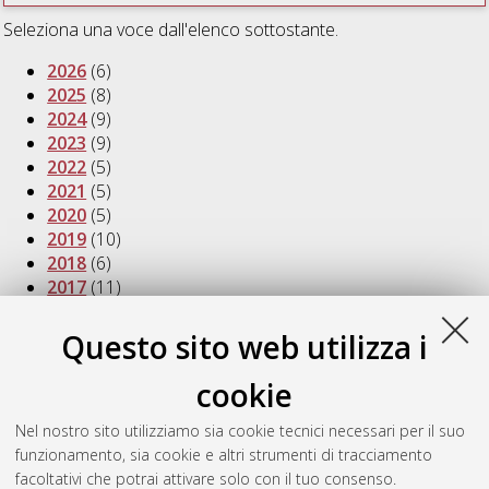
Seleziona una voce dall'elenco sottostante.
2026
(6)
2025
(8)
2024
(9)
2023
(9)
2022
(5)
2021
(5)
2020
(5)
2019
(10)
2018
(6)
2017
(11)
2016
(10)
2015
(8)
Questo sito web utilizza i
2014
(11)
2013
(5)
cookie
2012
(3)
2011
(8)
Nel nostro sito utilizziamo sia cookie tecnici necessari per il suo
2010
(7)
funzionamento, sia cookie e altri strumenti di tracciamento
2009
(8)
facoltativi che potrai attivare solo con il tuo consenso.