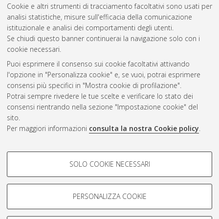
2008
(6)
Cookie e altri strumenti di tracciamento facoltativi sono usati per
2007
(5)
analisi statistiche, misure sull'efficacia della comunicazione
istituzionale e analisi dei comportamenti degli utenti.
Se chiudi questo banner continuerai la navigazione solo con i
cookie necessari.
Atom
Puoi esprimere il consenso sui cookie facoltativi attivando
Rss 1.0
l'opzione in "Personalizza cookie" e, se vuoi, potrai esprimere
consensi più specifici in "Mostra cookie di profilazione".
Rss 2.0
Potrai sempre rivedere le tue scelte e verificare lo stato dei
consensi rientrando nella sezione "Impostazione cookie" del
sito.
AMS Dottorato
Per maggiori informazioni
consulta la nostra Cookie policy
.
ISSN: 2038-7946
Servizio implementato e gestito da
AlmaDL
COOKIE DI PROFILAZIONE -
Impostazioni Cookie
SOLO COOKIE NECESSARI
Informativa sulla privacy
FACOLTATIVI
Condizioni d’uso del sito
Si tratta di cookie utilizzati per analizzare le caratteristiche della
navigazione degli utenti, creare profili in base al loro comportamento
PERSONALIZZA COOKIE
sul sito, per analisi di marketing.
Mostra cookie di profilazione