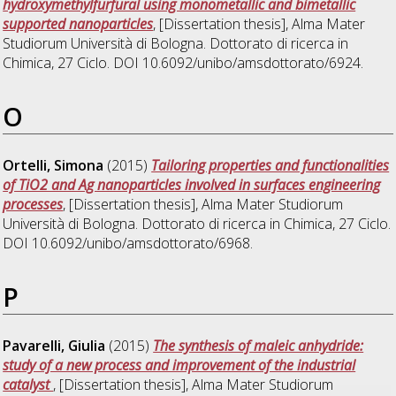
hydroxymethylfurfural using monometallic and bimetallic
supported nanoparticles
, [Dissertation thesis], Alma Mater
Studiorum Università di Bologna. Dottorato di ricerca in
Chimica
, 27 Ciclo. DOI 10.6092/unibo/amsdottorato/6924.
O
Ortelli, Simona
(2015)
Tailoring properties and functionalities
of TiO2 and Ag nanoparticles involved in surfaces engineering
processes
, [Dissertation thesis], Alma Mater Studiorum
Università di Bologna. Dottorato di ricerca in
Chimica
, 27 Ciclo.
DOI 10.6092/unibo/amsdottorato/6968.
P
Pavarelli, Giulia
(2015)
The synthesis of maleic anhydride:
study of a new process and improvement of the industrial
catalyst
, [Dissertation thesis], Alma Mater Studiorum