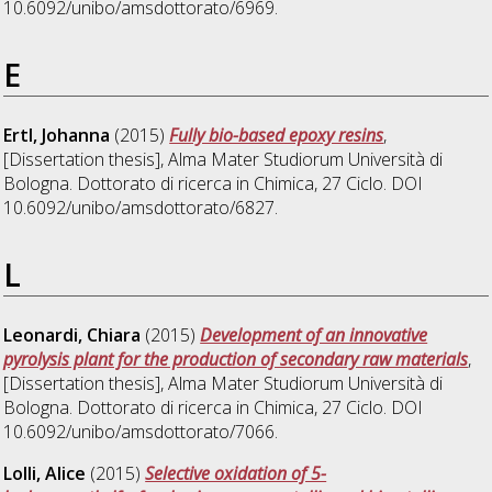
10.6092/unibo/amsdottorato/6969.
E
Ertl, Johanna
(2015)
Fully bio-based epoxy resins
,
[Dissertation thesis], Alma Mater Studiorum Università di
Bologna. Dottorato di ricerca in
Chimica
, 27 Ciclo. DOI
10.6092/unibo/amsdottorato/6827.
L
Leonardi, Chiara
(2015)
Development of an innovative
pyrolysis plant for the production of secondary raw materials
,
[Dissertation thesis], Alma Mater Studiorum Università di
Bologna. Dottorato di ricerca in
Chimica
, 27 Ciclo. DOI
10.6092/unibo/amsdottorato/7066.
Lolli, Alice
(2015)
Selective oxidation of 5-