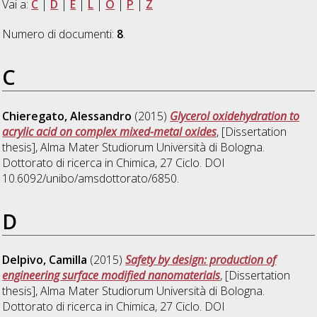
Vai a:
C
|
D
|
E
|
L
|
O
|
P
|
Z
Numero di documenti:
8
.
C
Chieregato, Alessandro
(2015)
Glycerol oxidehydration to
acrylic acid on complex mixed-metal oxides
, [Dissertation
thesis], Alma Mater Studiorum Università di Bologna.
Dottorato di ricerca in
Chimica
, 27 Ciclo. DOI
10.6092/unibo/amsdottorato/6850.
D
Delpivo, Camilla
(2015)
Safety by design: production of
engineering surface modified nanomaterials
, [Dissertation
thesis], Alma Mater Studiorum Università di Bologna.
Dottorato di ricerca in
Chimica
, 27 Ciclo. DOI