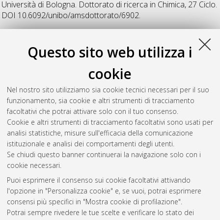
Università di Bologna. Dottorato di ricerca in
Chimica
, 27 Ciclo.
DOI 10.6092/unibo/amsdottorato/6902.
Z
Questo sito web utilizza i
cookie
Ziosi, Paolo
(2015)
New and More Sustainable Processes for
the Synthesis of Phenolics: 2-phenoxyethanol and
Nel nostro sito utilizziamo sia cookie tecnici necessari per il suo
hydroxytyrosol
, [Dissertation thesis], Alma Mater Studiorum
funzionamento, sia cookie e altri strumenti di tracciamento
Università di Bologna. Dottorato di ricerca in
Chimica
, 27 Ciclo.
facoltativi che potrai attivare solo con il tuo consenso.
DOI 10.6092/unibo/amsdottorato/7104.
Cookie e altri strumenti di tracciamento facoltativi sono usati per
analisi statistiche, misure sull'efficacia della comunicazione
Questa lista e' stata generata il
Fri Aug 7 20:37:11 2026 CEST
.
istituzionale e analisi dei comportamenti degli utenti.
Se chiudi questo banner continuerai la navigazione solo con i
cookie necessari.
Atom
Puoi esprimere il consenso sui cookie facoltativi attivando
Rss 1.0
l'opzione in "Personalizza cookie" e, se vuoi, potrai esprimere
consensi più specifici in "Mostra cookie di profilazione".
Rss 2.0
Potrai sempre rivedere le tue scelte e verificare lo stato dei