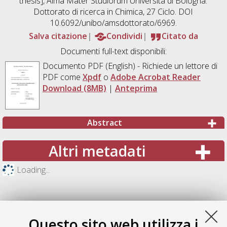
thesis], Alma Mater Studiorum Università di Bologna.
Dottorato di ricerca in
Chimica
, 27 Ciclo. DOI
10.6092/unibo/amsdottorato/6969.
Salva citazione
Condividi
Citato da
Documenti full-text disponibili:
Documento PDF
(English) - Richiede un lettore di
PDF come
Xpdf
o
Adobe Acrobat Reader
Download (8MB)
|
Anteprima
Abstract
Altri metadati
Loading...
Questo sito web utilizza i