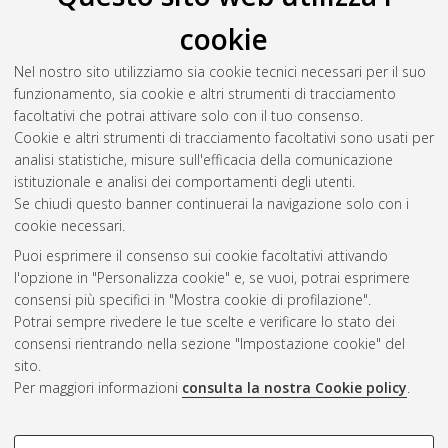
cookie
Nel nostro sito utilizziamo sia cookie tecnici necessari per il suo
funzionamento, sia cookie e altri strumenti di tracciamento
facoltativi che potrai attivare solo con il tuo consenso.
Cookie e altri strumenti di tracciamento facoltativi sono usati per
Gestione del documento:
analisi statistiche, misure sull'efficacia della comunicazione
istituzionale e analisi dei comportamenti degli utenti.
Se chiudi questo banner continuerai la navigazione solo con i
cookie necessari.
Atom
Puoi esprimere il consenso sui cookie facoltativi attivando
Rss 1.0
l'opzione in "Personalizza cookie" e, se vuoi, potrai esprimere
consensi più specifici in "Mostra cookie di profilazione".
Rss 2.0
Potrai sempre rivedere le tue scelte e verificare lo stato dei
consensi rientrando nella sezione "Impostazione cookie" del
sito.
AMS Dottorato
Per maggiori informazioni
consulta la nostra Cookie policy
.
ISSN: 2038-7946
Servizio implementato e gestito da
AlmaDL
Impostazioni Cookie
COOKIE DI PROFILAZIONE -