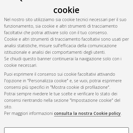
cookie
Nel nostro sito utilizziamo sia cookie tecnici necessari per il suo
funzionamento, sia cookie e altri strumenti di tracciamento
facoltativi che potrai attivare solo con il tuo consenso.
Cookie e altri strumenti di tracciamento facoltativi sono usati per
Gestione del documento:
analisi statistiche, misure sull'efficacia della comunicazione
istituzionale e analisi dei comportamenti degli utenti.
Se chiudi questo banner continuerai la navigazione solo con i
cookie necessari.
Atom
Puoi esprimere il consenso sui cookie facoltativi attivando
Rss 1.0
l'opzione in "Personalizza cookie" e, se vuoi, potrai esprimere
consensi più specifici in "Mostra cookie di profilazione".
Rss 2.0
Potrai sempre rivedere le tue scelte e verificare lo stato dei
consensi rientrando nella sezione "Impostazione cookie" del
sito.
AMS Dottorato
Per maggiori informazioni
consulta la nostra Cookie policy
.
ISSN: 2038-7946
Servizio implementato e gestito da
AlmaDL
Impostazioni Cookie
COOKIE DI PROFILAZIONE -