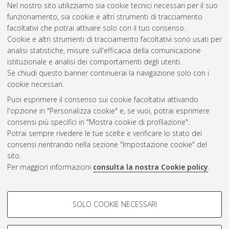
L-OR/21 Lingue e letterature della
Nel nostro sito utilizziamo sia cookie tecnici necessari per il suo
Cina e dell'Asia sud-orientale
(7)
funzionamento, sia cookie e altri strumenti di tracciamento
L-OR/22 Lingue e letterature del
facoltativi che potrai attivare solo con il tuo consenso.
Giappone e della Corea
(3)
Cookie e altri strumenti di tracciamento facoltativi sono usati per
analisi statistiche, misure sull'efficacia della comunicazione
istituzionale e analisi dei comportamenti degli utenti.
Se chiudi questo banner continuerai la navigazione solo con i
cookie necessari.
Atom
Puoi esprimere il consenso sui cookie facoltativi attivando
Rss 1.0
l'opzione in "Personalizza cookie" e, se vuoi, potrai esprimere
consensi più specifici in "Mostra cookie di profilazione".
Rss 2.0
Potrai sempre rivedere le tue scelte e verificare lo stato dei
consensi rientrando nella sezione "Impostazione cookie" del
sito.
AMS Dottorato
Per maggiori informazioni
consulta la nostra Cookie policy
.
ISSN: 2038-7946
Servizio implementato e gestito da
AlmaDL
COOKIE DI PROFILAZIONE -
Impostazioni Cookie
SOLO COOKIE NECESSARI
Informativa sulla privacy
FACOLTATIVI
Condizioni d’uso del sito
Si tratta di cookie utilizzati per analizzare le caratteristiche della