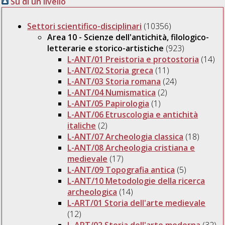
Su di un livello
Settori scientifico-disciplinari
(10356)
Area 10 - Scienze dell'antichità, filologico-
letterarie e storico-artistiche
(923)
L-ANT/01 Preistoria e protostoria
(14)
L-ANT/02 Storia greca
(11)
L-ANT/03 Storia romana
(24)
L-ANT/04 Numismatica
(2)
L-ANT/05 Papirologia
(1)
L-ANT/06 Etruscologia e antichità
italiche
(2)
L-ANT/07 Archeologia classica
(18)
L-ANT/08 Archeologia cristiana e
medievale
(17)
L-ANT/09 Topografia antica
(5)
L-ANT/10 Metodologie della ricerca
archeologica
(14)
L-ART/01 Storia dell'arte medievale
(12)
L-ART/02 Storia dell'arte moderna
(32)