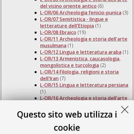
del vicino oriente antico
(6)
L-OR/06 Archeologia fenicio-punica
(3)
L-OR/07 Semitistica - lingue e
letterature dell'Etiopia
(1)
L-OR/08 Ebraico
(19)
L-OR/11 Archeologia e storia dell'arte
musulmana
(1)
L-OR/12 Lingua e letteratura araba
(1)
L-OR/13 Armenistica, caucasologia,
mongolistica e turcologia
(2)
L-OR/14 Filologia, religioni e storia
dell'Iran
(7)
L-OR/15 Lingua e letteratura persiana
(1)
L-OR/16 Archeologia e storia dell'arte
dell'India e dell'Asia centrale
(3)
L-OR/17 Filosofie, religioni e storia
Questo sito web utilizza i
dell'India e dell'Asia centrale
(3)
L-OR/20 Archeologia, storia dell'arte e
cookie
filosofie dell'Asia orientale
(1)