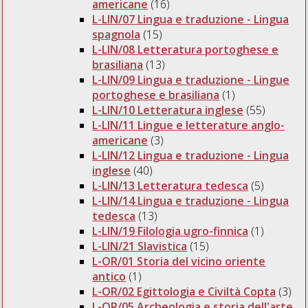
americane
(16)
L-LIN/07 Lingua e traduzione - Lingua
spagnola
(15)
L-LIN/08 Letteratura portoghese e
brasiliana
(13)
L-LIN/09 Lingua e traduzione - Lingue
portoghese e brasiliana
(1)
L-LIN/10 Letteratura inglese
(55)
L-LIN/11 Lingue e letterature anglo-
americane
(3)
L-LIN/12 Lingua e traduzione - Lingua
inglese
(40)
L-LIN/13 Letteratura tedesca
(5)
L-LIN/14 Lingua e traduzione - Lingua
tedesca
(13)
L-LIN/19 Filologia ugro-finnica
(1)
L-LIN/21 Slavistica
(15)
L-OR/01 Storia del vicino oriente
antico
(1)
L-OR/02 Egittologia e Civiltà Copta
(3)
L-OR/05 Archeologia e storia dell'arte