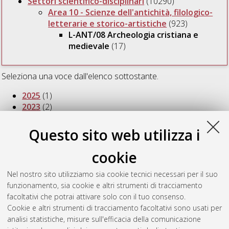
Settori scientifico-disciplinari
(10290)
Area 10 - Scienze dell'antichità, filologico-
letterarie e storico-artistiche
(923)
L-ANT/08 Archeologia cristiana e
medievale
(17)
Seleziona una voce dall'elenco sottostante.
2025
(1)
2023
(2)
2021
(2)
2018
(1)
Questo sito web utilizza i
2017
(3)
2015
(1)
cookie
2014
(1)
2013
(1)
Nel nostro sito utilizziamo sia cookie tecnici necessari per il suo
2012
(1)
funzionamento, sia cookie e altri strumenti di tracciamento
2010
(1)
facoltativi che potrai attivare solo con il tuo consenso.
2009
(2)
Cookie e altri strumenti di tracciamento facoltativi sono usati per
2008
(1)
analisi statistiche, misure sull'efficacia della comunicazione