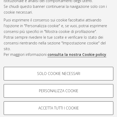
istituzionale e analisi dei comportamenti degli utenti.
Se chiudi questo banner continuerai la navigazione solo con i
cookie necessari.
Atom
Puoi esprimere il consenso sui cookie facoltativi attivando
Rss 1.0
l'opzione in "Personalizza cookie" e, se vuoi, potrai esprimere
consensi più specifici in "Mostra cookie di profilazione".
Rss 2.0
Potrai sempre rivedere le tue scelte e verificare lo stato dei
consensi rientrando nella sezione "Impostazione cookie" del
sito.
AMS Dottorato
Per maggiori informazioni
consulta la nostra Cookie policy
.
ISSN: 2038-7946
Servizio implementato e gestito da
AlmaDL
COOKIE DI PROFILAZIONE -
Impostazioni Cookie
SOLO COOKIE NECESSARI
Informativa sulla privacy
FACOLTATIVI
Condizioni d’uso del sito
Si tratta di cookie utilizzati per analizzare le caratteristiche della
navigazione degli utenti, creare profili in base al loro comportamento
PERSONALIZZA COOKIE
sul sito, per analisi di marketing.
Mostra cookie di profilazione
ACCETTA TUTTI I COOKIE
Google/Youtube Video
© ALMA MATER STUDIORUM - Università di Bologna, 2007-2026.
COOKIE TECNICI - NECESSARI