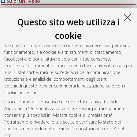
Su di un livello
Settori scientifico-disciplinari
(10290)
Questo sito web utilizza i
Area 10 - Scienze dell'antichità, filologico-
letterarie e storico-artistiche
(923)
cookie
L-LIN/09 Lingua e traduzione - Lingue
portoghese e brasiliana
(1)
Nel nostro sito utilizziamo sia cookie tecnici necessari per il suo
funzionamento, sia cookie e altri strumenti di tracciamento
facoltativi che potrai attivare solo con il tuo consenso.
Seleziona una voce dall'elenco sottostante.
Cookie e altri strumenti di tracciamento facoltativi sono usati per
2013
(1)
analisi statistiche, misure sull'efficacia della comunicazione
istituzionale e analisi dei comportamenti degli utenti.
Se chiudi questo banner continuerai la navigazione solo con i
cookie necessari.
Atom
Puoi esprimere il consenso sui cookie facoltativi attivando
Rss 1.0
l'opzione in "Personalizza cookie" e, se vuoi, potrai esprimere
consensi più specifici in "Mostra cookie di profilazione".
Rss 2.0
Potrai sempre rivedere le tue scelte e verificare lo stato dei
consensi rientrando nella sezione "Impostazione cookie" del
sito.
AMS Dottorato