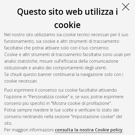
L-LIN/13 Letteratura tedesca
(5)
Questo sito web utilizza i
cookie
Seleziona una voce dall'elenco sottostante.
2024
(1)
Nel nostro sito utilizziamo sia cookie tecnici necessari per il suo
2022
(1)
funzionamento, sia cookie e altri strumenti di tracciamento
2019
(1)
facoltativi che potrai attivare solo con il tuo consenso.
2014
(1)
Cookie e altri strumenti di tracciamento facoltativi sono usati per
2012
(1)
analisi statistiche, misure sull'efficacia della comunicazione
istituzionale e analisi dei comportamenti degli utenti.
Se chiudi questo banner continuerai la navigazione solo con i
cookie necessari.
Atom
Puoi esprimere il consenso sui cookie facoltativi attivando
Rss 1.0
l'opzione in "Personalizza cookie" e, se vuoi, potrai esprimere
consensi più specifici in "Mostra cookie di profilazione".
Rss 2.0
Potrai sempre rivedere le tue scelte e verificare lo stato dei
consensi rientrando nella sezione "Impostazione cookie" del
sito.
AMS Dottorato
Per maggiori informazioni
consulta la nostra Cookie policy
.
ISSN: 2038-7946