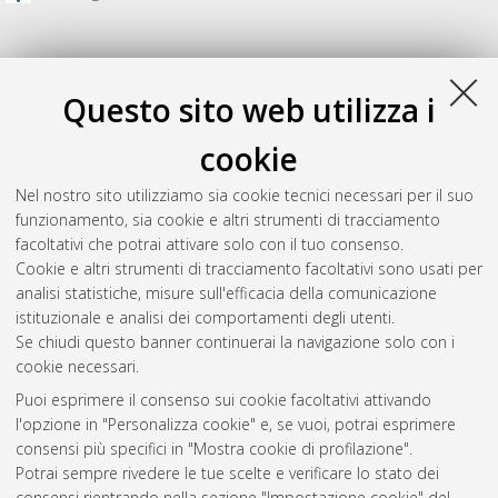
Questo sito web utilizza i
cookie
Nel nostro sito utilizziamo sia cookie tecnici necessari per il suo
funzionamento, sia cookie e altri strumenti di tracciamento
facoltativi che potrai attivare solo con il tuo consenso.
Cookie e altri strumenti di tracciamento facoltativi sono usati per
Gestione del documento:
analisi statistiche, misure sull'efficacia della comunicazione
istituzionale e analisi dei comportamenti degli utenti.
Se chiudi questo banner continuerai la navigazione solo con i
cookie necessari.
Atom
Puoi esprimere il consenso sui cookie facoltativi attivando
Rss 1.0
l'opzione in "Personalizza cookie" e, se vuoi, potrai esprimere
consensi più specifici in "Mostra cookie di profilazione".
Rss 2.0
Potrai sempre rivedere le tue scelte e verificare lo stato dei
consensi rientrando nella sezione "Impostazione cookie" del