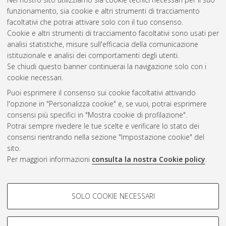
funzionamento, sia cookie e altri strumenti di tracciamento
facoltativi che potrai attivare solo con il tuo consenso.
Cookie e altri strumenti di tracciamento facoltativi sono usati per
Gestione del documento:
analisi statistiche, misure sull'efficacia della comunicazione
istituzionale e analisi dei comportamenti degli utenti.
Se chiudi questo banner continuerai la navigazione solo con i
cookie necessari.
Atom
Puoi esprimere il consenso sui cookie facoltativi attivando
Rss 1.0
l'opzione in "Personalizza cookie" e, se vuoi, potrai esprimere
consensi più specifici in "Mostra cookie di profilazione".
Rss 2.0
Potrai sempre rivedere le tue scelte e verificare lo stato dei
consensi rientrando nella sezione "Impostazione cookie" del
sito.
AMS Dottorato
Per maggiori informazioni
consulta la nostra Cookie policy
.
ISSN: 2038-7946
Servizio implementato e gestito da
AlmaDL
Impostazioni Cookie
COOKIE DI PROFILAZIONE -
SOLO COOKIE NECESSARI
Informativa sulla privacy
FACOLTATIVI
Condizioni d’uso del sito
Si tratta di cookie utilizzati per analizzare le caratteristiche della