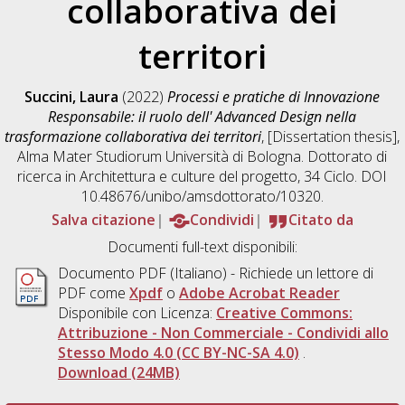
collaborativa dei
territori
Succini, Laura
(2022)
Processi e pratiche di Innovazione
Responsabile: il ruolo dell' Advanced Design nella
trasformazione collaborativa dei territori
, [Dissertation thesis],
Alma Mater Studiorum Università di Bologna. Dottorato di
ricerca in
Architettura e culture del progetto
, 34 Ciclo. DOI
10.48676/unibo/amsdottorato/10320.
Salva citazione
Condividi
Citato da
Documenti full-text disponibili:
Documento PDF
(Italiano) - Richiede un lettore di
PDF come
Xpdf
o
Adobe Acrobat Reader
Disponibile con Licenza:
Creative Commons:
Attribuzione - Non Commerciale - Condividi allo
Stesso Modo 4.0 (CC BY-NC-SA 4.0)
.
Download (24MB)