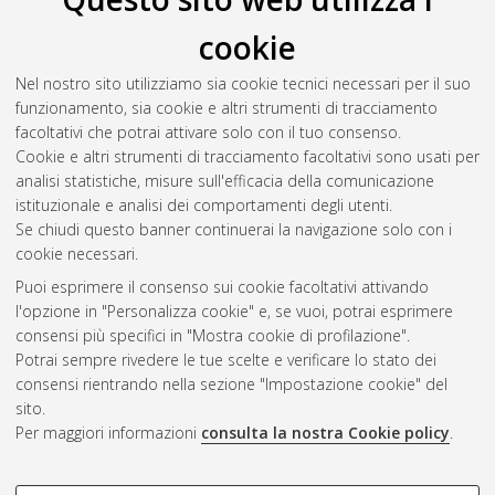
Zhu, Yuqing
(2024)
Design innovation for illustrators and art
cookie
amateurs: a system mapping of shared atelier for chinese
artists
, [Dissertation thesis], Alma Mater Studiorum Università
Nel nostro sito utilizziamo sia cookie tecnici necessari per il suo
di Bologna. Dottorato di ricerca in
Architettura e culture del
funzionamento, sia cookie e altri strumenti di tracciamento
progetto
, 36 Ciclo.
facoltativi che potrai attivare solo con il tuo consenso.
Cookie e altri strumenti di tracciamento facoltativi sono usati per
Questa lista e' stata generata il
Sat Aug 8 20:47:06 2026
analisi statistiche, misure sull'efficacia della comunicazione
CEST
.
istituzionale e analisi dei comportamenti degli utenti.
Se chiudi questo banner continuerai la navigazione solo con i
cookie necessari.
Atom
Puoi esprimere il consenso sui cookie facoltativi attivando
Rss 1.0
l'opzione in "Personalizza cookie" e, se vuoi, potrai esprimere
consensi più specifici in "Mostra cookie di profilazione".
Rss 2.0
Potrai sempre rivedere le tue scelte e verificare lo stato dei
consensi rientrando nella sezione "Impostazione cookie" del
AMS Dottorato
sito.
Per maggiori informazioni
consulta la nostra Cookie policy
.
ISSN: 2038-7946
Servizio implementato e gestito da
AlmaDL
Impostazioni Cookie
COOKIE DI PROFILAZIONE -