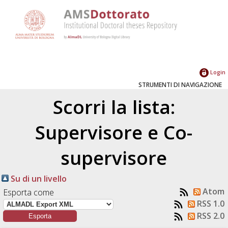
Login
STRUMENTI DI NAVIGAZIONE
Scorri la lista:
Supervisore e Co-
supervisore
Su di un livello
Atom
Esporta come
RSS 1.0
RSS 2.0