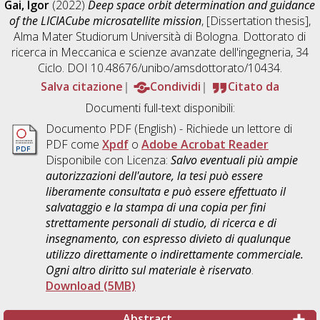
Gai, Igor
(2022)
Deep space orbit determination and guidance
of the LICIACube microsatellite mission
, [Dissertation thesis],
Alma Mater Studiorum Università di Bologna. Dottorato di
ricerca in
Meccanica e scienze avanzate dell'ingegneria
, 34
Ciclo. DOI 10.48676/unibo/amsdottorato/10434.
Salva citazione
Condividi
Citato da
Documenti full-text disponibili:
Documento PDF
(English) - Richiede un lettore di
PDF come
Xpdf
o
Adobe Acrobat Reader
Disponibile con Licenza:
Salvo eventuali più ampie
autorizzazioni dell'autore, la tesi può essere
liberamente consultata e può essere effettuato il
salvataggio e la stampa di una copia per fini
strettamente personali di studio, di ricerca e di
insegnamento, con espresso divieto di qualunque
utilizzo direttamente o indirettamente commerciale.
Ogni altro diritto sul materiale è riservato
.
Download (5MB)
Abstract