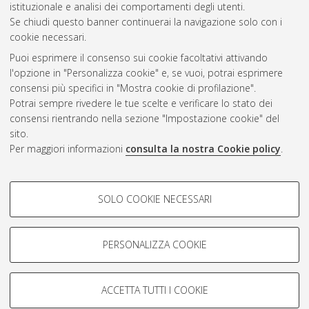
istituzionale e analisi dei comportamenti degli utenti.
Se chiudi questo banner continuerai la navigazione solo con i
cookie necessari.
Atom
Puoi esprimere il consenso sui cookie facoltativi attivando
Rss 1.0
l'opzione in "Personalizza cookie" e, se vuoi, potrai esprimere
consensi più specifici in "Mostra cookie di profilazione".
Rss 2.0
Potrai sempre rivedere le tue scelte e verificare lo stato dei
consensi rientrando nella sezione "Impostazione cookie" del
sito.
AMS Dottorato
Per maggiori informazioni
consulta la nostra Cookie policy
.
ISSN: 2038-7946
Servizio implementato e gestito da
AlmaDL
Impostazioni Cookie
COOKIE DI PROFILAZIONE -
SOLO COOKIE NECESSARI
Informativa sulla privacy
FACOLTATIVI
Condizioni d’uso del sito
Si tratta di cookie utilizzati per analizzare le caratteristiche della
navigazione degli utenti, creare profili in base al loro comportamento
PERSONALIZZA COOKIE
sul sito, per analisi di marketing.
Mostra cookie di profilazione
ACCETTA TUTTI I COOKIE
Google/Youtube Video
© ALMA MATER STUDIORUM - Università di Bologna, 2007-2026.
COOKIE TECNICI - NECESSARI