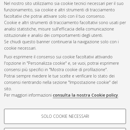
Nel nostro sito utilizziamo sia cookie tecnici necessari per il suo
funzionamento, sia cookie e altri strumenti di tracciamento
facoltativi che potrai attivare solo con il tuo consenso.
Cookie e altri strumenti di tracciamento facoltativi sono usati per
Gestione del documento:
analisi statistiche, misure sull'efficacia della comunicazione
istituzionale e analisi dei comportamenti degli utenti.
Se chiudi questo banner continuerai la navigazione solo con i
cookie necessari.
Atom
Puoi esprimere il consenso sui cookie facoltativi attivando
Rss 1.0
l'opzione in "Personalizza cookie" e, se vuoi, potrai esprimere
consensi più specifici in "Mostra cookie di profilazione".
Rss 2.0
Potrai sempre rivedere le tue scelte e verificare lo stato dei
consensi rientrando nella sezione "Impostazione cookie" del
sito.
AMS Dottorato
Per maggiori informazioni
consulta la nostra Cookie policy
.
ISSN: 2038-7946
Servizio implementato e gestito da
AlmaDL
Impostazioni Cookie
COOKIE DI PROFILAZIONE -
SOLO COOKIE NECESSARI
Informativa sulla privacy
FACOLTATIVI
Condizioni d’uso del sito
Si tratta di cookie utilizzati per analizzare le caratteristiche della