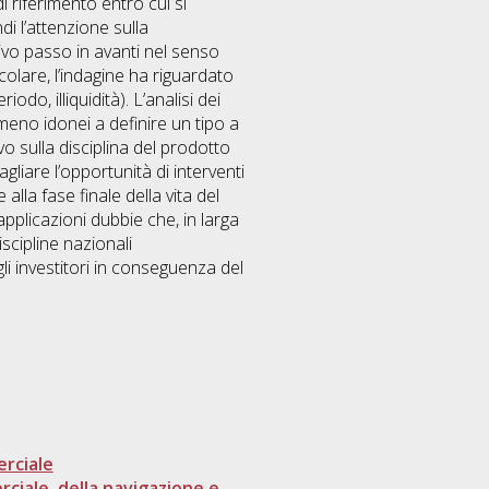
i riferimento entro cui si
di l’attenzione sulla
tivo passo in avanti nel senso
colare, l’indagine ha riguardato
do, illiquidità). L’analisi dei
 meno idonei a definire un tipo a
o sulla disciplina del prodotto
gliare l’opportunità di interventi
alla fase finale della vita del
applicazioni dubbie che, in larga
scipline nazionali
i investitori in conseguenza del
erciale
rciale, della navigazione e