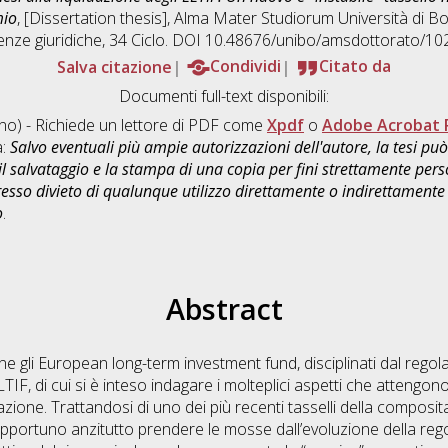
mio
, [Dissertation thesis], Alma Mater Studiorum Università di Bo
enze giuridiche
, 34 Ciclo. DOI 10.48676/unibo/amsdottorato/10
Salva citazione
Condividi
Citato da
Documenti full-text disponibili:
ano) - Richiede un lettore di PDF come
Xpdf
o
Adobe Acrobat 
a:
Salvo eventuali più ampie autorizzazioni dell'autore, la tesi p
il salvataggio e la stampa di una copia per fini strettamente person
sso divieto di qualunque utilizzo direttamente o indirettamente 
o
.
Abstract
e gli European long-term investment fund, disciplinati dal reg
IF, di cui si è inteso indagare i molteplici aspetti che attengono a
dazione. Trattandosi di uno dei più recenti tasselli della composi
o opportuno anzitutto prendere le mosse dall’evoluzione della r