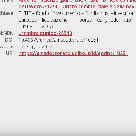
del lavoro
>
12/B1 Diritto commerciale e della nav
chiave
ELTIF – fondi di investimento – fondi chiusi – investito
europeo – liquidazione – rimborso – early redemption – 
EuSEF - EuVECA
N:NBN
urn:nbn:it:unibo-28540
DOI
10.48676/unibo/amsdottorato/10251
ssione
17 Giugno 2022
URI
https://amsdottorato.unibo.it/id/eprint/10251