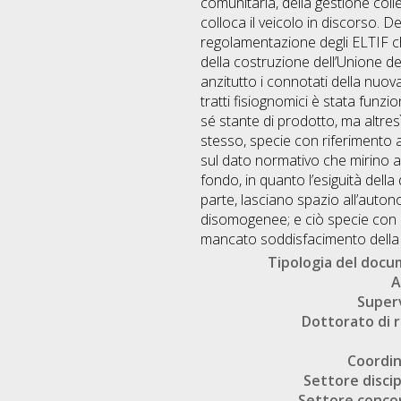
comunitaria, della gestione colle
colloca il veicolo in discorso. De
regolamentazione degli ELTIF che
della costruzione dell’Unione dei
anzitutto i connotati della nuova
tratti fisiognomici è stata funzi
sé stante di prodotto, ma altres
stesso, specie con riferimento al
sul dato normativo che mirino ad a
fondo, in quanto l’esiguità della
parte, lasciano spazio all’auton
disomogenee; e ciò specie con r
mancato soddisfacimento della 
Tipologia del doc
A
Super
Dottorato di r
Coordi
Settore discip
Settore conco