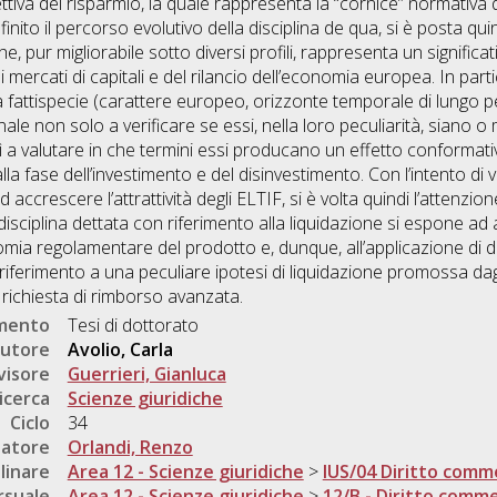
ttiva del risparmio, la quale rappresenta la “cornice” normativa d
finito il percorso evolutivo della disciplina de qua, si è posta quin
, pur migliorabile sotto diversi profili, rappresenta un significa
 mercati di capitali e del rilancio dell’economia europea. In parti
 fattispecie (carattere europeo, orizzonte temporale di lungo perio
onale non solo a verificare se essi, nella loro peculiarità, siano o
ì a valutare in che termini essi producano un effetto conformativ
la fase dell’investimento e del disinvestimento. Con l’intento di va
ccrescere l’attrattività degli ELTIF, si è volta quindi l’attenzione 
 disciplina dettata con riferimento alla liquidazione si espone ad 
omia regolamentare del prodotto e, dunque, all’applicazione di di
iferimento a una peculiare ipotesi di liquidazione promossa dagl
richiesta di rimborso avanzata.
umento
Tesi di dottorato
utore
Avolio, Carla
visore
Guerrieri, Gianluca
icerca
Scienze giuridiche
Ciclo
34
natore
Orlandi, Renzo
linare
Area 12 - Scienze giuridiche
>
IUS/04 Diritto comm
rsuale
Area 12 - Scienze giuridiche
>
12/B - Diritto comme