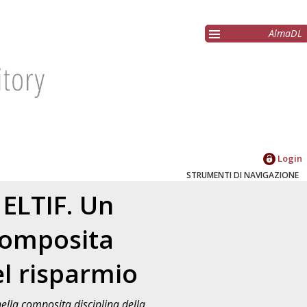
AlmaDL
Login
STRUMENTI DI NAVIGAZIONE
 ELTIF. Un
 composita
el risparmio
nella composita disciplina della