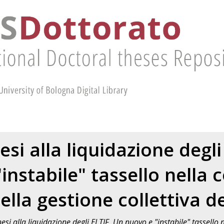
esi alla liquidazione degli
instabile" tassello nella
della gestione collettiva d
esi alla liquidazione degli ELTIF. Un nuovo e "instabile" tassello 