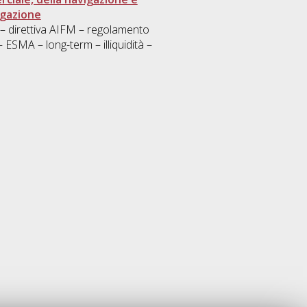
igazione
ri – direttiva AIFM – regolamento
ESMA – long-term – illiquidità –