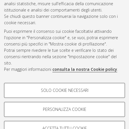
2007
(3)
analisi statistiche, misure sull'efficacia della comunicazione
istituzionale e analisi dei comportamenti degli utenti.
Se chiudi questo banner continuerai la navigazione solo con i
cookie necessari.
Atom
Puoi esprimere il consenso sui cookie facoltativi attivando
Rss 1.0
l'opzione in "Personalizza cookie" e, se vuoi, potrai esprimere
consensi più specifici in "Mostra cookie di profilazione".
Rss 2.0
Potrai sempre rivedere le tue scelte e verificare lo stato dei
consensi rientrando nella sezione "Impostazione cookie" del
sito.
AMS Dottorato
Per maggiori informazioni
consulta la nostra Cookie policy
.
ISSN: 2038-7946
Servizio implementato e gestito da
AlmaDL
COOKIE DI PROFILAZIONE -
Impostazioni Cookie
SOLO COOKIE NECESSARI
Informativa sulla privacy
FACOLTATIVI
Condizioni d’uso del sito
Si tratta di cookie utilizzati per analizzare le caratteristiche della
navigazione degli utenti, creare profili in base al loro comportamento
PERSONALIZZA COOKIE
sul sito, per analisi di marketing.
Mostra cookie di profilazione
ACCETTA TUTTI I COOKIE