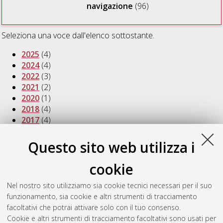
navigazione
(96)
Seleziona una voce dall'elenco sottostante.
2025
(4)
2024
(4)
2022
(3)
2021
(2)
2020
(1)
2018
(4)
2017
(4)
2016
(5)
2015
(8)
Questo sito web utilizza i
2014
(8)
2013
(7)
cookie
2012
(7)
2011
(11)
Nel nostro sito utilizziamo sia cookie tecnici necessari per il suo
2010
(7)
funzionamento, sia cookie e altri strumenti di tracciamento
2009
(7)
facoltativi che potrai attivare solo con il tuo consenso.
2008
(11)
Cookie e altri strumenti di tracciamento facoltativi sono usati per