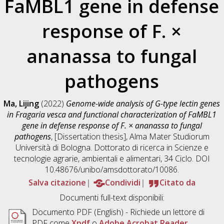
FaMBL1 gene in defense
response of F. ×
ananassa to fungal
pathogens
Ma, Lijing
(2022)
Genome-wide analysis of G-type lectin genes
in Fragaria vesca and functional characterization of FaMBL1
gene in defense response of F. × ananassa to fungal
pathogens
, [Dissertation thesis], Alma Mater Studiorum
Università di Bologna. Dottorato di ricerca in
Scienze e
tecnologie agrarie, ambientali e alimentari
, 34 Ciclo. DOI
10.48676/unibo/amsdottorato/10086.
Salva citazione
Condividi
Citato da
Documenti full-text disponibili:
Documento PDF
(English) - Richiede un lettore di
PDF come
Xpdf
o
Adobe Acrobat Reader