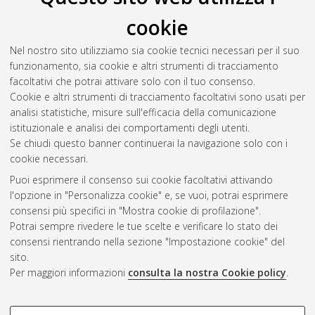
cookie
Nel nostro sito utilizziamo sia cookie tecnici necessari per il suo
funzionamento, sia cookie e altri strumenti di tracciamento
facoltativi che potrai attivare solo con il tuo consenso.
Cookie e altri strumenti di tracciamento facoltativi sono usati per
Gestione del documento:
analisi statistiche, misure sull'efficacia della comunicazione
istituzionale e analisi dei comportamenti degli utenti.
Se chiudi questo banner continuerai la navigazione solo con i
cookie necessari.
Atom
Puoi esprimere il consenso sui cookie facoltativi attivando
Rss 1.0
l'opzione in "Personalizza cookie" e, se vuoi, potrai esprimere
consensi più specifici in "Mostra cookie di profilazione".
Rss 2.0
Potrai sempre rivedere le tue scelte e verificare lo stato dei
consensi rientrando nella sezione "Impostazione cookie" del
sito.
AMS Dottorato
Per maggiori informazioni
consulta la nostra Cookie policy
.
ISSN: 2038-7946
Servizio implementato e gestito da
AlmaDL
Impostazioni Cookie
COOKIE DI PROFILAZIONE -