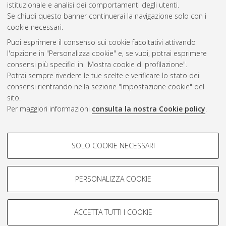
istituzionale e analisi dei comportamenti degli utenti.
Se chiudi questo banner continuerai la navigazione solo con i
cookie necessari.
Atom
Puoi esprimere il consenso sui cookie facoltativi attivando
Rss 1.0
l'opzione in "Personalizza cookie" e, se vuoi, potrai esprimere
consensi più specifici in "Mostra cookie di profilazione".
Rss 2.0
Potrai sempre rivedere le tue scelte e verificare lo stato dei
consensi rientrando nella sezione "Impostazione cookie" del
sito.
AMS Dottorato
Per maggiori informazioni
consulta la nostra Cookie policy
.
ISSN: 2038-7946
Servizio implementato e gestito da
AlmaDL
Impostazioni Cookie
COOKIE DI PROFILAZIONE -
SOLO COOKIE NECESSARI
Informativa sulla privacy
FACOLTATIVI
Condizioni d’uso del sito
Si tratta di cookie utilizzati per analizzare le caratteristiche della
navigazione degli utenti, creare profili in base al loro comportamento
PERSONALIZZA COOKIE
sul sito, per analisi di marketing.
Mostra cookie di profilazione
ACCETTA TUTTI I COOKIE
Google/Youtube Video
© ALMA MATER STUDIORUM - Università di Bologna, 2007-2026.
COOKIE TECNICI - NECESSARI