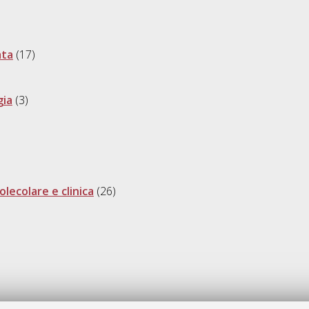
ata
(17)
gia
(3)
olecolare e clinica
(26)