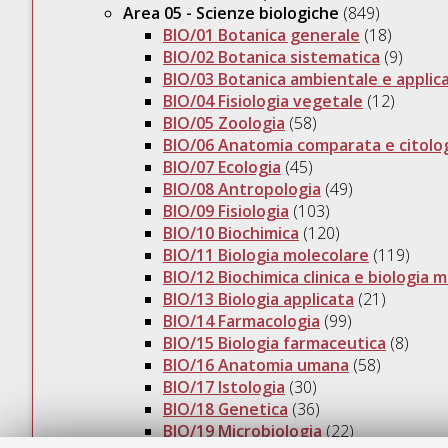
Area 05 - Scienze biologiche
(849)
BIO/01 Botanica generale
(18)
BIO/02 Botanica sistematica
(9)
BIO/03 Botanica ambientale e applic
BIO/04 Fisiologia vegetale
(12)
BIO/05 Zoologia
(58)
BIO/06 Anatomia comparata e citolo
BIO/07 Ecologia
(45)
BIO/08 Antropologia
(49)
BIO/09 Fisiologia
(103)
BIO/10 Biochimica
(120)
BIO/11 Biologia molecolare
(119)
BIO/12 Biochimica clinica e biologia m
BIO/13 Biologia applicata
(21)
BIO/14 Farmacologia
(99)
BIO/15 Biologia farmaceutica
(8)
BIO/16 Anatomia umana
(58)
BIO/17 Istologia
(30)
BIO/18 Genetica
(36)
BIO/19 Microbiologia
(22)