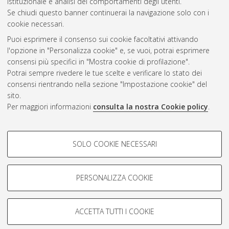
istituzionale e analisi dei comportamenti degli utenti.
Se chiudi questo banner continuerai la navigazione solo con i
cookie necessari.
Atom
Puoi esprimere il consenso sui cookie facoltativi attivando
Rss 1.0
l'opzione in "Personalizza cookie" e, se vuoi, potrai esprimere
consensi più specifici in "Mostra cookie di profilazione".
Rss 2.0
Potrai sempre rivedere le tue scelte e verificare lo stato dei
consensi rientrando nella sezione "Impostazione cookie" del
sito.
AMS Dottorato
Per maggiori informazioni
consulta la nostra Cookie policy
.
ISSN: 2038-7946
Servizio implementato e gestito da
AlmaDL
COOKIE DI PROFILAZIONE -
Impostazioni Cookie
SOLO COOKIE NECESSARI
Informativa sulla privacy
FACOLTATIVI
Condizioni d’uso del sito
Si tratta di cookie utilizzati per analizzare le caratteristiche della
navigazione degli utenti, creare profili in base al loro comportamento
PERSONALIZZA COOKIE
sul sito, per analisi di marketing.
Mostra cookie di profilazione
ACCETTA TUTTI I COOKIE
Google/Youtube Video
© ALMA MATER STUDIORUM - Università di Bologna, 2007-2026.
COOKIE TECNICI - NECESSARI