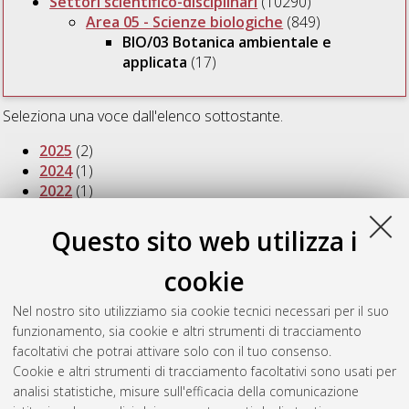
Settori scientifico-disciplinari
(10290)
Area 05 - Scienze biologiche
(849)
BIO/03 Botanica ambientale e
applicata
(17)
Seleziona una voce dall'elenco sottostante.
2025
(2)
2024
(1)
2022
(1)
2021
(3)
2019
(1)
Questo sito web utilizza i
2018
(1)
2016
(1)
cookie
2014
(1)
2013
(1)
Nel nostro sito utilizziamo sia cookie tecnici necessari per il suo
2011
(1)
funzionamento, sia cookie e altri strumenti di tracciamento
2010
(2)
facoltativi che potrai attivare solo con il tuo consenso.
2009
(1)
Cookie e altri strumenti di tracciamento facoltativi sono usati per
2007
(1)
analisi statistiche, misure sull'efficacia della comunicazione