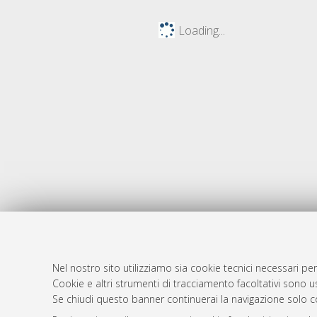
Loading...
Nel nostro sito utilizziamo sia cookie tecnici necessari per
AMS Dotto
Atom
Cookie e altri strumenti di tracciamento facoltativi sono us
ISSN: 2038
Se chiudi questo banner continuerai la navigazione solo c
Rss 1.0
Servizio i