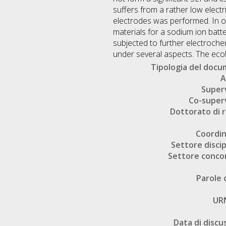
suffers from a rather low electr
electrodes was performed. In o
materials for a sodium ion batt
subjected to further electrochem
under several aspects. The ecol
Tipologia del doc
A
Super
Co-super
Dottorato di r
Coordi
Settore discip
Settore conco
Parole 
UR
Data di discu