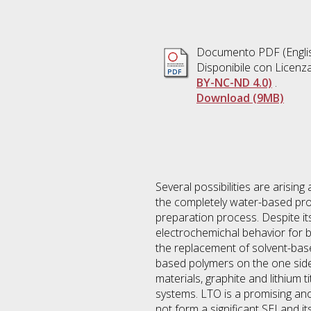
Documento PDF
(Engli
Disponibile con Licenz
BY-NC-ND 4.0)
.
Download (9MB)
Several possibilities are arisi
the completely water-based proc
preparation process. Despite it
electrochemichal behavior for 
the replacement of solvent-bas
based polymers on the one sid
materials, graphite and lithium
systems. LTO is a promising anod
not form a significant SEI and it