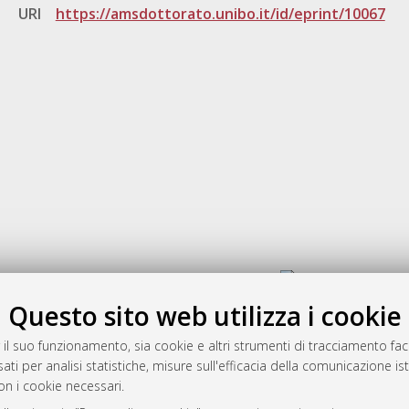
URI
https://amsdottorato.unibo.it/id/eprint/10067
Gestione del documento:
Questo sito web utilizza i cookie
 il suo funzionamento, sia cookie e altri strumenti di tracciamento faco
rato
ati per analisi statistiche, misure sull'efficacia della comunicazione is
-7946
on i cookie necessari.
mplementato e gestito da
AlmaDL