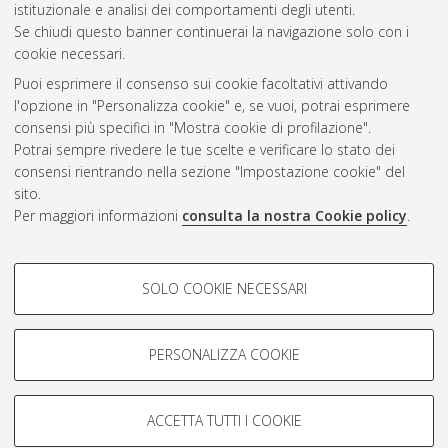
istituzionale e analisi dei comportamenti degli utenti.
Se chiudi questo banner continuerai la navigazione solo con i
cookie necessari.
Atom
Puoi esprimere il consenso sui cookie facoltativi attivando
Rss 1.0
l'opzione in "Personalizza cookie" e, se vuoi, potrai esprimere
consensi più specifici in "Mostra cookie di profilazione".
Rss 2.0
Potrai sempre rivedere le tue scelte e verificare lo stato dei
consensi rientrando nella sezione "Impostazione cookie" del
sito.
AMS Dottorato
Per maggiori informazioni
consulta la nostra Cookie policy
.
ISSN: 2038-7946
Servizio implementato e gestito da
AlmaDL
Impostazioni Cookie
COOKIE DI PROFILAZIONE -
SOLO COOKIE NECESSARI
Informativa sulla privacy
FACOLTATIVI
Condizioni d’uso del sito
Si tratta di cookie utilizzati per analizzare le caratteristiche della
navigazione degli utenti, creare profili in base al loro comportamento
PERSONALIZZA COOKIE
sul sito, per analisi di marketing.
Mostra cookie di profilazione
ACCETTA TUTTI I COOKIE
Google/Youtube Video
© ALMA MATER STUDIORUM - Università di Bologna, 2007-2026.
COOKIE TECNICI - NECESSARI