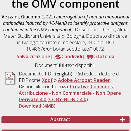
the OMV component
Vezzani, Giacomo
(2022)
Interrogation of human monoclonal
antibodies induced by 4C-MenB to identify protective antigens
contained in the OMV component
, [Dissertation thesis], Alma
Mater Studiorum Università di Bologna. Dottorato di ricerca
in
Biologia cellulare e molecolare
, 34 Ciclo. DOI
10.48676/unibo/amsdottorato/10072.
Salva citazione
Condividi
Citato da
Documenti full-text disponibili:
Documento PDF
(English) - Richiede un lettore di
PDF come
Xpdf
o
Adobe Acrobat Reader
Disponibile con Licenza:
Creative Commons:
Attribuzione - Non Commerciale - Non Opere
Derivate 4.0 (CC BY-NC-ND 4.0)
.
Download (4MB)
Abstract