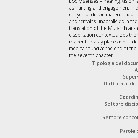
bodily senses – hearing, vision,
as hunting and engagement in p
encyclopedia on materia medica
and remains unparalleled in the
translation of the Mufarriḥ an
dissertation contextualizes the
reader to easily place and unde
medica found at the end of the 
the seventh chapter.
Tipologia del doc
A
Super
Dottorato di r
Coordi
Settore discip
Settore conco
Parole 