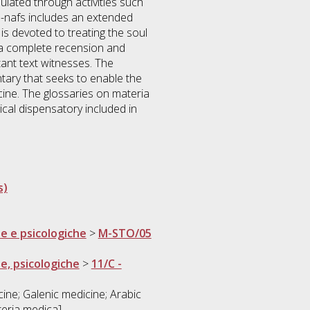
mulated through activities such
n-nafs includes an extended
s devoted to treating the soul
s a complete recension and
ant text witnesses. The
tary that seeks to enable the
cine. The glossaries on materia
ical dispensatory included in
s)
he e psicologiche
>
M-STO/05
he, psicologiche
>
11/C -
ine; Galenic medicine; Arabic
teria medica]