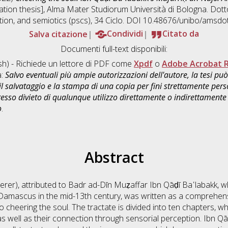
tation thesis], Alma Mater Studiorum Università di Bologna. Dott
tion, and semiotics (pscs)
, 34 Ciclo. DOI 10.48676/unibo/amsdo
Salva citazione
Condividi
Citato da
Documenti full-text disponibili:
sh) - Richiede un lettore di PDF come
Xpdf
o
Adobe Acrobat 
a:
Salvo eventuali più ampie autorizzazioni dell'autore, la tesi p
il salvataggio e la stampa di una copia per fini strettamente person
sso divieto di qualunque utilizzo direttamente o indirettamente 
o
.
Abstract
erer), attributed to Badr ad-Dīn Muẓaffar Ibn Qāḍī Baʿlabakk, 
 Damascus in the mid-13th century, was written as a comprehens
o cheering the soul. The tractate is divided into ten chapters, w
y as well as their connection through sensorial perception. Ibn Q