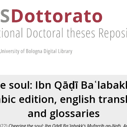
e soul: Ibn Qāḍī Baʿlabak
bic edition, english trans
and glossaries
022)
Cheering the soul: Ibn Qāḍī Baʿlabakk’s Mufarriḥ an-Nafs. Ara