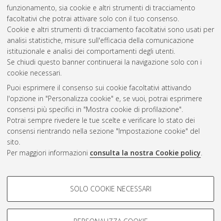
funzionamento, sia cookie e altri strumenti di tracciamento
facoltativi che potrai attivare solo con il tuo consenso.
Cookie e altri strumenti di tracciamento facoltativi sono usati per
Gestione del documento:
analisi statistiche, misure sull'efficacia della comunicazione
istituzionale e analisi dei comportamenti degli utenti.
Se chiudi questo banner continuerai la navigazione solo con i
cookie necessari.
Atom
Puoi esprimere il consenso sui cookie facoltativi attivando
Rss 1.0
l'opzione in "Personalizza cookie" e, se vuoi, potrai esprimere
consensi più specifici in "Mostra cookie di profilazione".
Rss 2.0
Potrai sempre rivedere le tue scelte e verificare lo stato dei
consensi rientrando nella sezione "Impostazione cookie" del
sito.
AMS Dottorato
Per maggiori informazioni
consulta la nostra Cookie policy
.
ISSN: 2038-7946
Servizio implementato e gestito da
AlmaDL
Impostazioni Cookie
COOKIE DI PROFILAZIONE -
SOLO COOKIE NECESSARI
Informativa sulla privacy
FACOLTATIVI
Condizioni d’uso del sito
Si tratta di cookie utilizzati per analizzare le caratteristiche della
navigazione degli utenti, creare profili in base al loro comportamento