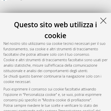
Questo sito web utilizza i
cookie
Nel nostro sito utilizziamo sia cookie tecnici necessari per il suo
funzionamento, sia cookie e altri strumenti di tracciamento
facoltativi che potrai attivare solo con il tuo consenso.
Cookie e altri strumenti di tracciamento facoltativi sono usati per
Gestione del documento:
analisi statistiche, misure sull'efficacia della comunicazione
istituzionale e analisi dei comportamenti degli utenti.
Se chiudi questo banner continuerai la navigazione solo con i
cookie necessari.
Atom
Puoi esprimere il consenso sui cookie facoltativi attivando
Rss 1.0
l'opzione in "Personalizza cookie" e, se vuoi, potrai esprimere
consensi più specifici in "Mostra cookie di profilazione".
Rss 2.0
Potrai sempre rivedere le tue scelte e verificare lo stato dei
consensi rientrando nella sezione "Impostazione cookie" del