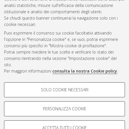
analisi statistiche, misure sull'efficacia della comunicazione
istituzionale e analisi dei comportamenti degli utenti.
Se chiudi questo banner continuerai la navigazione solo con i
Atom
cookie necessari.
Puoi esprimere il consenso sui cookie facoltativi attivando
Rss 1.0
l'opzione in "Personalizza cookie" e, se vuoi, potrai esprimere
Rss 2.0
consensi più specifici in "Mostra cookie di profilazione".
Potrai sempre rivedere le tue scelte e verificare lo stato dei
consensi rientrando nella sezione "Impostazione cookie" del
AMS Dottorato
sito.
ISSN: 2038-7946
Per maggiori informazioni
consulta la nostra Cookie policy
.
Servizio implementato e gestito da
AlmaDL
COOKIE DI PROFILAZIONE -
Impostazioni Cookie
SOLO COOKIE NECESSARI
Informativa sulla privacy
FACOLTATIVI
Condizioni d’uso del sito
Si tratta di cookie utilizzati per analizzare le caratteristiche della
navigazione degli utenti, creare profili in base al loro comportamento
PERSONALIZZA COOKIE
sul sito, per analisi di marketing.
Mostra cookie di profilazione
ACCETTA TUTTI I COOKIE