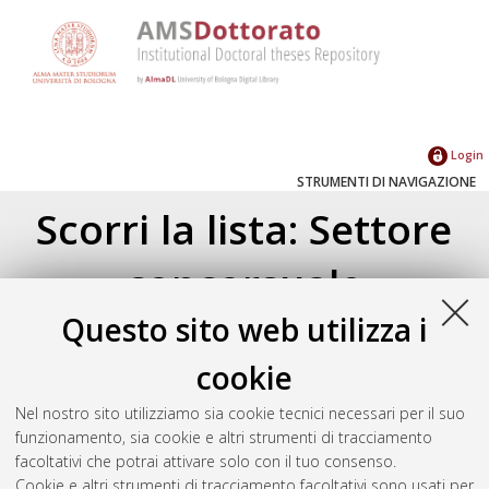
Login
STRUMENTI DI NAVIGAZIONE
Scorri la lista: Settore
concorsuale
Questo sito web utilizza i
Su di un livello
cookie
Settori concorsuali
(10158)
Area 01 - Scienze matematiche e
Nel nostro sito utilizziamo sia cookie tecnici necessari per il suo
informatiche
(323)
funzionamento, sia cookie e altri strumenti di tracciamento
01/A - Matematica
(169)
facoltativi che potrai attivare solo con il tuo consenso.
01/B - Informatica
(154)
Cookie e altri strumenti di tracciamento facoltativi sono usati per