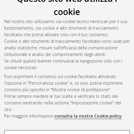
cookie
Nel nostro sito utilizziamo sia cookie tecnici necessari per il suo
funzionamento, sia cookie e altri strumenti di tracciamento
facoltativi che potrai attivare solo con il tuo consenso.
Cookie e altri strumenti di tracciamento facoltativi sono usati per
Gestione del documento:
analisi statistiche, misure sull'efficacia della comunicazione
istituzionale e analisi dei comportamenti degli utenti.
Se chiudi questo banner continuerai la navigazione solo con i
cookie necessari.
Atom
Puoi esprimere il consenso sui cookie facoltativi attivando
Rss 1.0
l'opzione in "Personalizza cookie" e, se vuoi, potrai esprimere
consensi più specifici in "Mostra cookie di profilazione".
Rss 2.0
Potrai sempre rivedere le tue scelte e verificare lo stato dei
consensi rientrando nella sezione "Impostazione cookie" del
sito.
AMS Dottorato
Per maggiori informazioni
consulta la nostra Cookie policy
.
ISSN: 2038-7946
Servizio implementato e gestito da
AlmaDL
Impostazioni Cookie
COOKIE DI PROFILAZIONE -