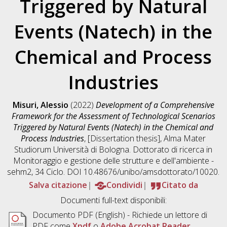
Triggered by Natural
Events (Natech) in the
Chemical and Process
Industries
Misuri, Alessio
(2022)
Development of a Comprehensive
Framework for the Assessment of Technological Scenarios
Triggered by Natural Events (Natech) in the Chemical and
Process Industries
, [Dissertation thesis], Alma Mater
Studiorum Università di Bologna. Dottorato di ricerca in
Monitoraggio e gestione delle strutture e dell'ambiente -
sehm2
, 34 Ciclo. DOI 10.48676/unibo/amsdottorato/10020.
Salva citazione
Condividi
Citato da
Documenti full-text disponibili:
Documento PDF
(English) - Richiede un lettore di
PDF come
Xpdf
o
Adobe Acrobat Reader